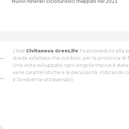
Nuovi Itinerari cicloturistici mappati nel 2023
L'Asd
Civitanova GreeLife
ha provveduto alla pia
strada asfaltata che outdoor, per la provincia di
Una volta sviluppata ogni singola traccia è stata
varie caratteristiche e le peculiarità, indicando c
e l’ambiente attraversato.
O
,