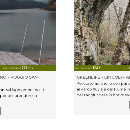
DISLIVELLO:
776 mt
DIFFICOLTÀ:
EASY
LUN
ANO - POGGIO SAN
GREENLIFE - CINGOLI - A
Percorso ad anello con parte
al Parco fluviale del Fiume 
oni sul lago omonimo. si
per raggiungere in breve sal
 per poi prendere la
sponde del Lago di Cingoli. 
“Ponte Romano” le “Cascatell
acque del fiume musone. Da q
ggiungere la Valle di San
Mummuiola, Villastrada, Torr
Sant’Urbano. si risale per
strada bianche di crinale che
treccioni.