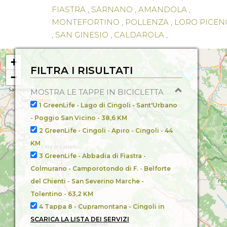
FIASTRA
,
SARNANO
,
AMANDOLA
,
MONTEFORTINO
,
POLLENZA
,
LORO PICEN
,
SAN GINESIO
,
CALDAROLA
,
CESSAPALOMBO
,
SERRAPETRONA
,
CIVITANOVA MARCHE
,
MONTECOSARO
,
+
FILTRA I RISULTATI
MORROVALLE
,
MONTELUPONE
,
MACERAT
−
APPIGNANO
,
MONTECASSIANO
,
MOSTRA LE TAPPE IN BICICLETTA
MONTEFANO
,
RECANATI
,
1 GreenLife - Lago di Cingoli - Sant'Urbano
SERRAVALLE DI CHIENTI
,
PIEVE TORINA
,
- Poggio San Vicino -
38,6 KM
MONTE CAVALLO
,
2 GreenLife - Cingoli - Apiro - Cingoli -
44
SANT'ANGELO IN PONTANO
,
MOGLIANO
,
KM
MASSA FERMANA
,
MONTAPPONE
,
3 GreenLife - Abbadia di Fiastra -
PORTO RECANATI
,
POTENZA PICENA
,
Colmurano - Camporotondo di F. - Belforte
CERRETO D'ESI
,
FABRIANO
,
ESANATOGLIA
,
del Chienti - San Severino Marche -
MATELICA
Tolentino -
63,2 KM
4 Tappa 8 - Cupramontana - Cingoli in
bici- Cammino dei Cappuccini -
SCARICA LA LISTA DEI SERVIZI
33,7 KM