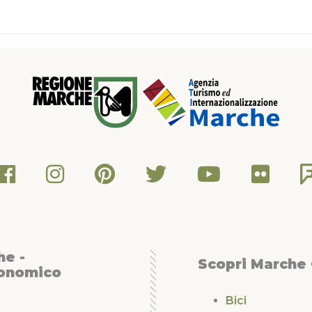
he -
Scopri Marche
conomico
Bici