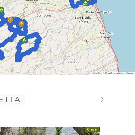
Leaflet
|
© OpenStreetMap contributors
›
LETTA
Gravel