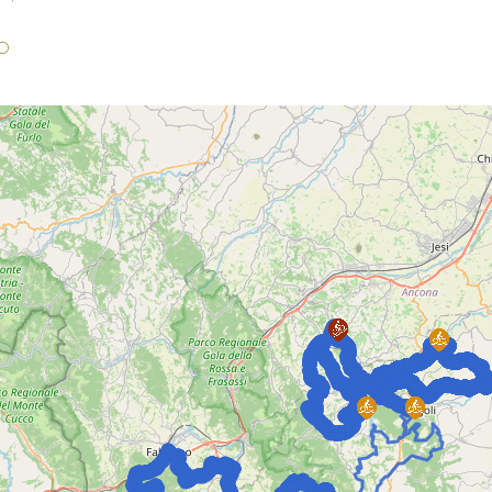
O
A
,