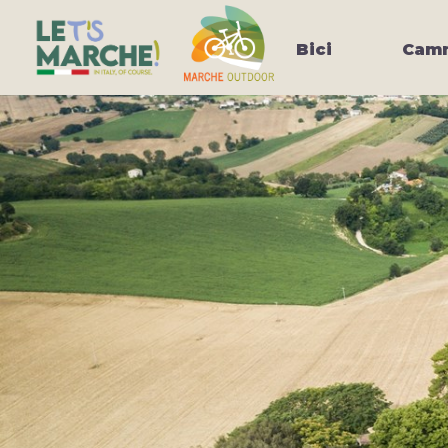
Bici
Camm