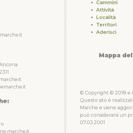
Cammini
Attività
Località
Territori
Aderisci
marche.it
Mappa del 
5 Ancona
2311
marche.it
emarche.it
© Copyright © 2018 e-Li
he:
Questo sito è realizzat
Marche e viene aggior
può considerarsi un pro
07.03.2001
ro
ne.marche.it