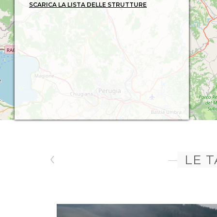
SCARICA LA LISTA DELLE STRUTTURE
5 Tappa 10 - San Severino Marche -
Camerino in bici- Cammino dei
Cappuccini -
25 KM
6 Tappa 11 - Camerino - San Lorenzo al
Lago in bici- Cammino dei Cappuccini -
25
KM
7 Tappa 12 - San Lorenzo al Lago - Sarnano
in bici- Cammino dei Cappuccini -
23 KM
8 GreenLife - La Rancia - Abbadia di Fiastra
- La Rancia -
38,2 KM
9 GreenLife - "Balcone delle Marche" -
Cingoli - San Severino Marche - Apiro -
53 KM
‹
10 GreenLife - Caldarola - San
LE 
Ginesio -
40,7 KM
11 GreenLife - San Severino Marche -
Tolentino - Serrapetrona - San Severino
Marche -
46,4 KM
12 GreenLife - Civitanova Marche - Tra mare