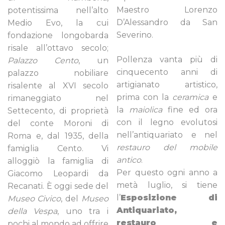
Maestro Lorenzo
potentissima nell’alto
D’Alessandro da San
Medio Evo, la cui
Severino.
fondazione longobarda
risale all’ottavo secolo;
Pollenza vanta più di
Palazzo Cento
, un
cinquecento anni di
palazzo nobiliare
artigianato artistico,
risalente al XVI secolo
prima con la
ceramica
e
rimaneggiato nel
la
maiolica
fine ed ora
Settecento, di proprietà
con il legno evolutosi
del conte Moroni di
nell’antiquariato e nel
Roma e, dal 1935, della
restauro del mobile
famiglia Cento. Vi
antico
.
alloggiò la famiglia di
Per questo ogni anno a
Giacomo Leopardi da
metà luglio, si tiene
Recanati. È oggi sede del
l’
Esposizione di
Museo Civico
, del
Museo
Antiquariato,
della Vespa
, uno tra i
restauro e
pochi al mondo ad offrire