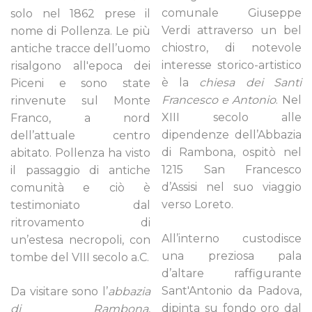
comunale Giuseppe
solo nel 1862 prese il
Verdi attraverso un bel
nome di Pollenza. Le più
chiostro, di notevole
antiche tracce dell’uomo
interesse storico-artistico
risalgono all'epoca dei
è la
chiesa dei Santi
Piceni e sono state
Francesco e Antonio
. Nel
rinvenute sul Monte
XIII secolo alle
Franco, a nord
dipendenze dell’Abbazia
dell’attuale centro
di Rambona, ospitò nel
abitato. Pollenza ha visto
1215 San Francesco
il passaggio di antiche
d’Assisi nel suo viaggio
comunità e ciò è
verso Loreto.
testimoniato dal
ritrovamento di
All’interno custodisce
un’estesa necropoli, con
una preziosa pala
tombe del VIII secolo a.C.
d’altare raffigurante
Sant'Antonio da Padova,
Da visitare sono l’
abbazia
dipinta su fondo oro dal
di Rambona
,