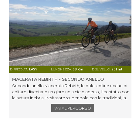
DIFFICOLTÀ:
EASY
LUNGHEZZA:
68 Km
DISLIVELLO:
931 mt
MACERATA REBIRTH - SECONDO ANELLO
Secondo anello Macerata Rebirth, le dolci colline ricche di
colture diventano un giardino a cielo aperto, il contatto con
la natura inebria il visitatore stupendolo con le tradizioni, la
storia, il mito.
VAI AL PERCORSO