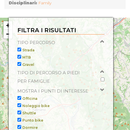
AMBIENTALE: ISO 14001:2004, Accessibili a persone
Disciplinari:
Family
con disabilità motoria, Camera con balcone, Radio, TV,
Aria condizionata in Locali Comuni, Frigo bar,
Accettazione Animali Domestici, Accettazione Gruppi,
+
Servizio FAX, Servizio Fotocopie, Riscaldamento
FILTRA I RISULTATI
−
Centralizzato, Somministrazione alcolici, Riscaldamento,
Asciugacapelli, Somministrazione alimenti,
TIPO PERCORSO
Somministrazione bevande, Servizio Congressi,
Strada
Telefono in camera,
MTB
Gravel
TIPO DI PERCORSO A PIEDI
PER FAMIGLIE
MOSTRA I PUNTI DI INTERESSE
Officina
Noleggio bike
Shuttle
Punto bike
Dormire