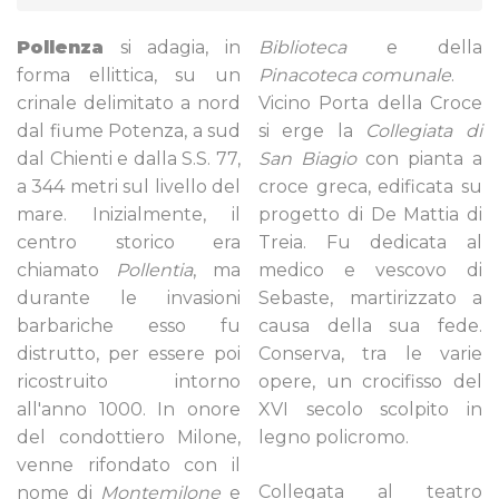
Pollenza
si adagia, in
Biblioteca
e della
forma ellittica, su un
Pinacoteca comunale
.
crinale delimitato a nord
Vicino Porta della Croce
dal fiume Potenza, a sud
si erge la
Collegiata di
dal Chienti e dalla S.S. 77,
San Biagio
con pianta a
a 344 metri sul livello del
croce greca, edificata su
mare. Inizialmente, il
progetto di De Mattia di
centro storico era
Treia. Fu dedicata al
chiamato
Pollentia
, ma
medico e vescovo di
durante le invasioni
Sebaste, martirizzato a
barbariche esso fu
causa della sua fede.
distrutto, per essere poi
Conserva, tra le varie
ricostruito intorno
opere, un crocifisso del
all'anno 1000. In onore
XVI secolo scolpito in
del condottiero Milone,
legno policromo.
venne rifondato con il
Collegata al teatro
nome di
Montemilone
e