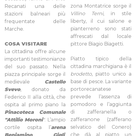
zona Montatrice sorge il
Recanati una delle
Villino Terni
, in stile
stazioni balneari più
liberty, il cui salone e
frequentate delle
pianterreno sono stati
Marche.
affrescati dal locale
COSA VISITARE
pittore Biagio Biagetti.
La cittadina offre alcune
Piatto tipico della
importanti testimonianze
cittadina marchigiana è il
del suo passato. Nella
brodetto
, piatto unico a
piazza principale sorge il
base di pesce. La variante
medievale
Castello
portorecanatese
Svevo
, donato da
prevede l’assenza di
Federico II alla città, che
pomodoro e l’aggiunta
ospita al primo piano la
di zafferanella o
Pinacoteca Comunale
zafferanone (zafferano
"Attilio Moroni
"
. L’ampio
selvatico del Conero)
cortile ospita l’
arena
che dà al piatto un
Beniamino Gigli
,