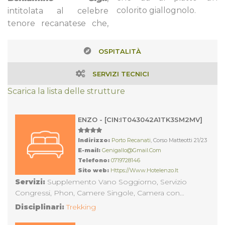
colorito giallognolo.
intitolata al celebre
tenore recanatese che,
OSPITALITÀ
SERVIZI TECNICI
Scarica la lista delle strutture
ENZO - [CIN:IT043042A1TK3SM2MV]
Indirizzo:
Porto Recanati
, Corso Matteotti 21/23
E-mail:
Genigallo@gmail.com
Telefono:
0719728146
Sito web:
Https://www.hotelenzo.it
Servizi:
Supplemento Vano Soggiorno, Servizio
Congressi, Phon, Camere Singole, Camera con
balcone, Somministrazione alcolici, Somministrazione
Disciplinari:
Trekking
alimenti, Attrezzi Pronto Soccorso, Custodia Valori in