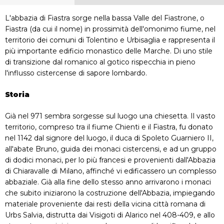
L'abbazia di Fiastra sorge nella bassa Valle del Fiastrone, o
Fiastra (da cui il nome) in prossimità dell'omonimo fiume, nel
territorio dei comuni di Tolentino e Urbisaglia e rappresenta il
più importante edificio monastico delle Marche. Di uno stile
di transizione dal romanico al gotico rispecchia in pieno
l'influsso cistercense di sapore lombardo.
Storia
Già nel 971 sembra sorgesse sul luogo una chiesetta. Il vasto
territorio, compreso tra il fiume Chienti e il Fiastra, fu donato
nel 1142 dal signore del luogo, il duca di Spoleto Guarniero II,
all'abate Bruno, guida dei monaci cistercensi, e ad un gruppo
di dodici monaci, per lo più francesi e provenienti dall'Abbazia
di Chiaravalle di Milano, affinché vi edificassero un complesso
abbaziale. Già alla fine dello stesso anno arrivarono i monaci
che subito iniziarono la costruzione dell'Abbazia, impiegando
materiale proveniente dai resti della vicina città romana di
Urbs Salvia, distrutta dai Visigoti di Alarico nel 408-409, e allo