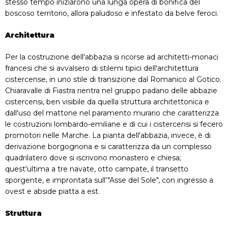
stesso tempo iniziarono una lunga opera di bonifica del
boscoso territorio, allora paludoso e infestato da belve feroci.
Architettura
Per la costruzione dell'abbazia si ricorse ad architetti-monaci
francesi che si avvalsero di stilemi tipici dell'architettura
cistercense, in uno stile di transizione dal Romanico al Gotico.
Chiaravalle di Fiastra rientra nel gruppo padano delle abbazie
cistercensi, ben visibile da quella struttura architettonica e
dall'uso del mattone nel paramento murario che caratterizza
le costruzioni lombardo-emiliane e di cui i cistercensi si fecero
promotori nelle Marche. La pianta dell'abbazia, invece, è di
derivazione borgognona e si caratterizza da un complesso
quadrilatero dove si iscrivono monastero e chiesa;
quest'ultima a tre navate, otto campate, il transetto
sporgente, e improntata sull'"Asse del Sole", con ingresso a
ovest e abside piatta a est.
Struttura