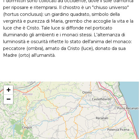
I dormitori sono collocati ad occidente, dove il sole tramonta
per riposare e ritemprarsi. Il chiostro è un "chiuso universo"
(hortus conclusus): un giardino quadrato, simbolo della
verginità e purezza di Maria, grembo che accoglie la vita e la
luce che è Cristo. Tale luce si diffonde nel porticato
illuminando gli ambienti e i monaci stessi. L'alternanza di
luminosità e oscurità riflette lo stato dell'anima del monaco:
peccatore (ombra), amato da Cristo (luce), donato da sua
Madre (orto) all'umanità.
+
−