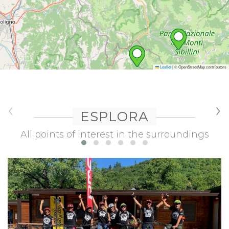
Leaflet
|
© OpenStreetMap contributors
‹
›
ESPLORA
All points of interest in the surroundings