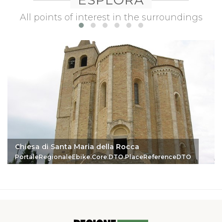
All points of interest in the surroundings
Chiesa di Santa Maria della Rocca
PortaleRegionaleEbike.Core.DTO.PlaceReferenceDTO