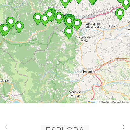
Leaflet
|
© OpenStreetMap contributors
‹
›
ESPLORA