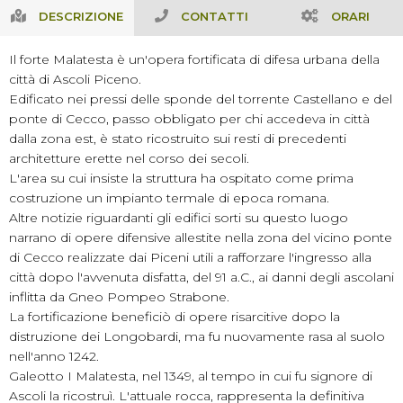
DESCRIZIONE
CONTATTI
ORARI
Il forte Malatesta è un'opera fortificata di difesa urbana della
città di Ascoli Piceno.
Edificato nei pressi delle sponde del torrente Castellano e del
ponte di Cecco, passo obbligato per chi accedeva in città
dalla zona est, è stato ricostruito sui resti di precedenti
architetture erette nel corso dei secoli.
L'area su cui insiste la struttura ha ospitato come prima
costruzione un impianto termale di epoca romana.
Altre notizie riguardanti gli edifici sorti su questo luogo
narrano di opere difensive allestite nella zona del vicino ponte
di Cecco realizzate dai Piceni utili a rafforzare l'ingresso alla
città dopo l'avvenuta disfatta, del 91 a.C., ai danni degli ascolani
inflitta da Gneo Pompeo Strabone.
La fortificazione beneficiò di opere risarcitive dopo la
distruzione dei Longobardi, ma fu nuovamente rasa al suolo
nell'anno 1242.
Galeotto I Malatesta, nel 1349, al tempo in cui fu signore di
Ascoli la ricostruì. L'attuale rocca, rappresenta la definitiva