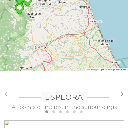
Leaflet
|
© OpenStreetMap contributors
‹
›
ESPLORA
All points of interest in the surroundings