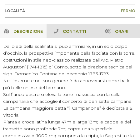
LOCALITÀ
FERMO
DESCRIZIONE
CONTATTI
ORARI
Dai piedi della scalinata si può ammirare, in un solo colpo
d’occhio, la prospettiva imponente della facciata con la torre,
costruzioni in stile neo-classico realizzate dall’Arc. Pietro
Augustoni (1741-1815) di Como, sotto la direzione tecnica del
sign. Domenico Fontana nel decennio 1783-1793.
Nell’insieme e nel suo genere è da annoverarsi come tra le
più belle chiese del fermano.
Sul fianco destro si eleva la torre massiccia con la cella
campanaria che accoglie il concerto di ben sette campane.
La campana maggiore detta “il Campanone” è dedicata a S.
Vittoria.
Pianta a croce latina lunga 47m e larga 13m; le cappelle del
transetto sono profonde 7m; copre una superficie
complessiva di 1000 mq compresa la cripta, la Sagrestia e la