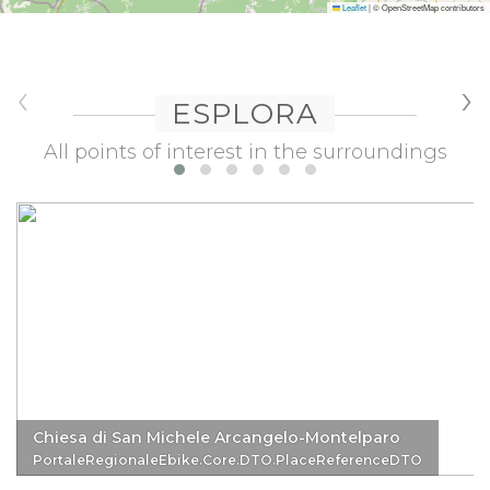
Leaflet
|
© OpenStreetMap contributors
‹
›
ESPLORA
All points of interest in the surroundings
Chiesa di San Michele Arcangelo-Montelparo
PortaleRegionaleEbike.Core.DTO.PlaceReferenceDTO