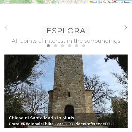
Leaflet
|
© OpenStreetMap contributors
‹
›
ESPLORA
All points of interest in the surroundings
Chiesa di Santa Maria in Muris
PortaleRegionaleEbike.Core.DTO.PlaceReferenceDTO