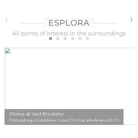
‹
›
ESPLORA
All points of interest in the surroundings
Chiesa di Sant'Ercolano
PortaleRegionaleEbike.Core.DTO.PlaceReferenceDTO