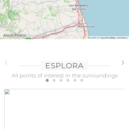
Leaflet
|
© OpenStreetMap contributors
‹
›
ESPLORA
All points of interest in the surroundings