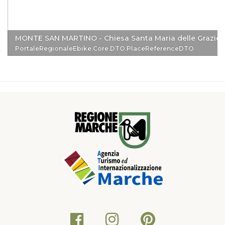
MONTE SAN MARTINO - Chiesa Santa Maria delle Grazie
PortaleRegionaleEbike.Core.DTO.PlaceReferenceDTO