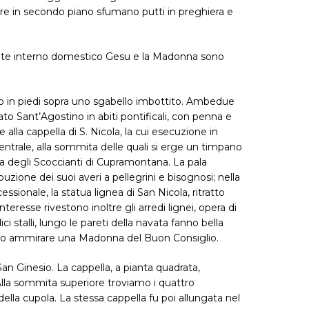
tre in secondo piano sfumano putti in preghiera e
legante interno domestico Gesu e la Madonna sono
lio in piedi sopra uno sgabello imbottito. Ambedue
to Sant’Agostino in abiti pontificali, con penna e
nte alla cappella di S. Nicola, la cui esecuzione in
entrale, alla sommita delle quali si erge un timpano
ga degli Scoccianti di Cupramontana. La pala
uzione dei suoi averi a pellegrini e bisognosi; nella
ssionale, la statua lignea di San Nicola, ritratto
 interesse rivestono inoltre gli arredi lignei, opera di
ci stalli, lungo le pareti della navata fanno bella
 si puo ammirare una Madonna del Buon Consiglio.
San Ginesio. La cappella, a pianta quadrata,
Alla sommita superiore troviamo i quattro
lla cupola. La stessa cappella fu poi allungata nel