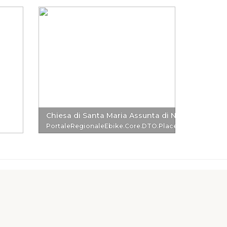
Chiesa di Santa Maria Assunta di Nemi
Santuar
PortaleRegionaleEbike.Core.DTO.PlaceReferenceDTO
Portale