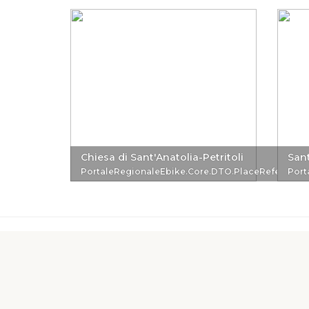
Chiesa di Sant'Anatolia-Petritoli
Sant
PortaleRegionaleEbike.Core.DTO.PlaceReferenc
Port