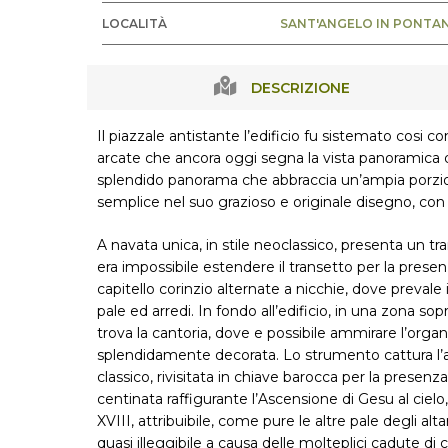
LOCALITÀ
SANT'ANGELO IN PONTA
DESCRIZIONE
Il piazzale antistante l’edificio fu sistemato cosi 
arcate che ancora oggi segna la vista panoramica 
splendido panorama che abbraccia un’ampia porzione 
semplice nel suo grazioso e originale disegno, con i
A navata unica, in stile neoclassico, presenta un tra
era impossibile estendere il transetto per la prese
capitello corinzio alternate a nicchie, dove prevale 
pale ed arredi. In fondo all’edificio, in una zona s
trova la cantoria, dove e possibile ammirare l’or
splendidamente decorata. Lo strumento cattura l’at
classico, rivisitata in chiave barocca per la presenza
centinata raffigurante l’Ascensione di Gesu al cielo,
XVIII, attribuibile, come pure le altre pale degli alt
quasi illeggibile a causa delle molteplici cadute di c