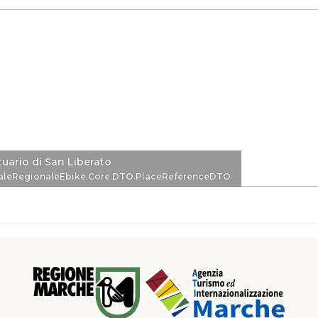
uario di San Liberato
eDTO
aleRegionaleEbike.Core.DTO.PlaceReferenceDTO