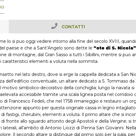
NO
CONTATTI
come lo si puo oggi vedere intorno alla fine del secolo XVIII, quan
del paese e che a Sant’Angelo sono dette le
“ote di S. Nicola”
di montagne, dal Gran Sasso a tutti i Sibillini, mentre si puo am
 caratteristici elementi a voluta nella sommita.
nsetto nel lato destro, dove si erge la cappella dedicata a San Nico
nza dell’edificio conventuale, un altare dedicato a S. Tommaso da 
il motivo simbolico-decorativo della conchiglia; lungo la navata si 
opraelevata accessibile tramite una scala lignea posta nel corridoio
gano di Francesco Fedeli, che nel 1758 rimaneggio e restauro un 
tenzione appunto per questa originale cassa in legno intagliato, 
 di fastigi, cherubini, elementi a voluta. Il primo altare che si inc
 di fronte allo sguardo attonito degli Apostoli e della Vergine; si 
ari laterali, all’ambito di Antonio Liozzi di Penna San Giovanni. Nel
olore. Il secondo altare si distingue dal primo solo per la pala, per