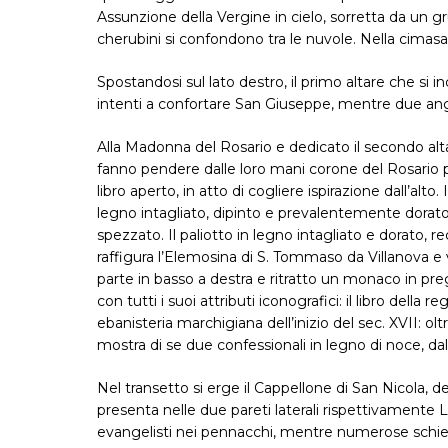
Assunzione della Vergine in cielo, sorretta da un 
cherubini si confondono tra le nuvole. Nella cimasa 
Spostandosi sul lato destro, il primo altare che si
intenti a confortare San Giuseppe, mentre due angel
Alla Madonna del Rosario e dedicato il secondo alta
fanno pendere dalle loro mani corone del Rosario pe
libro aperto, in atto di cogliere ispirazione dall’alto.
legno intagliato, dipinto e prevalentemente dorato,
spezzato. Il paliotto in legno intagliato e dorato
raffigura l’Elemosina di S. Tommaso da Villanova e v
parte in basso a destra e ritratto un monaco in pregh
con tutti i suoi attributi iconografici: il libro della r
ebanisteria marchigiana dell’inizio del sec. XVII: oltr
mostra di se due confessionali in legno di noce, dal
Nel transetto si erge il Cappellone di San Nicola, d
presenta nelle due pareti laterali rispettivamente
evangelisti nei pennacchi, mentre numerose schiere 