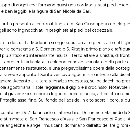
gruppo di angeli che formano quasi una cordata ai suoi piedi, men
e ben leggibile la figura di San Nicola da Bari.
 incontra presenta al centro il Transito di San Giuseppe: in un e
i sono inginocchiati in preghiera ai piedi del capezzale.
re a destra. La Madonna si erge sopra un alto piedistallo col Fig
r la consegna a S. Domenico e S. Rita; in primo piano e raffigura
 Il piu antico ed interessante risulta il terzo altare a sinistra, di fro
 si presenta articolata in colonne corinzie scanalate nella parte c
, recentemente restaurato, e una pregevolissima opera dalla botte
i si vede appunto il Santo vescovo agostiniano intento alla distrib
iera. Accanto all’altare si innalza maestosa, sul baldacchino proce
egola agostiniana, il sole raggiante, il giglio e il crocifisso. Notevole
e al graziosissimo coro in legno di noce e radica, articolato in unidi
l’intaglio assai fine. Sul fondo dell’abside, in alto sopra il coro,
ecorato nel 1617 da un ciclo di affreschi di Domenico Malpiedi da 
 Le stimmate di San Francesco d’Assisi e San Francesco di Paola. 
angeliche e angeli musicanti dominano dall’alto dei tre gironi de