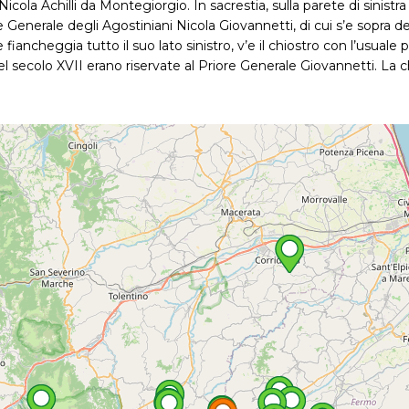
icola Achilli da Montegiorgio. In sacrestia, sulla parete di sinis
enerale degli Agostiniani Nicola Giovannetti, di cui s’e sopra dett
fiancheggia tutto il suo lato sinistro, v’e il chiostro con l’usual
 secolo XVII erano riservate al Priore Generale Giovannetti. La ch