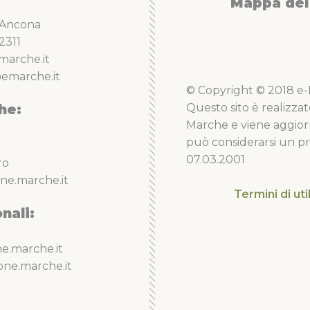
Mappa del 
5 Ancona
2311
marche.it
emarche.it
© Copyright © 2018 e-Li
he:
Questo sito è realizzat
Marche e viene aggior
può considerarsi un pro
07.03.2001
ro
ne.marche.it
Termini di uti
nali:
e.marche.it
one.marche.it