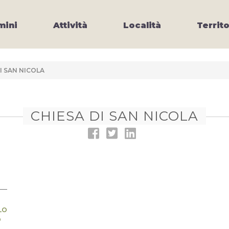
ini
Attività
Località
Territo
I SAN NICOLA
CHIESA DI SAN NICOLA
LO
O