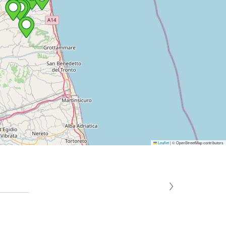
Leaflet
|
© OpenStreetMap contributors
›