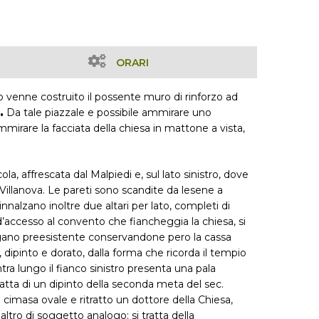
ORARI
do venne costruito il possente muro di rinforzo ad
.
Da tale piazzale e possibile ammirare uno
mirare la facciata della chiesa in mattone a vista,
la, affrescata dal Malpiedi e, sul lato sinistro, dove
Villanova. Le pareti sono scandite da lesene a
innalzano inoltre due altari per lato, completi di
 d’accesso al convento che fiancheggia la chiesa, si
organo preesistente conservandone pero la cassa
dipinto e dorato, dalla forma che ricorda il tempio
ontra lungo il fianco sinistro presenta una pala
tratta di un dipinto della seconda meta del sec.
la cimasa ovale e ritratto un dottore della Chiesa,
 altro di soggetto analogo: si tratta della