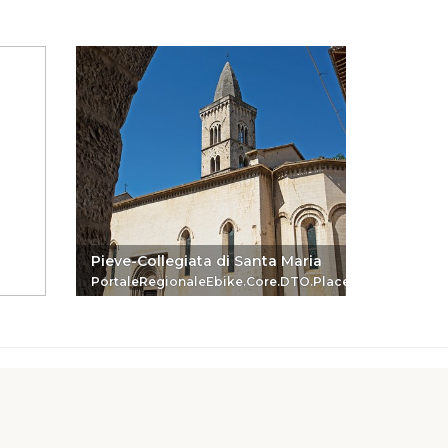
Pieve-Collegiata di Santa Maria
Chiesa 
PortaleRegionaleEbike.Core.DTO.PlaceReferenceDTO
Portale