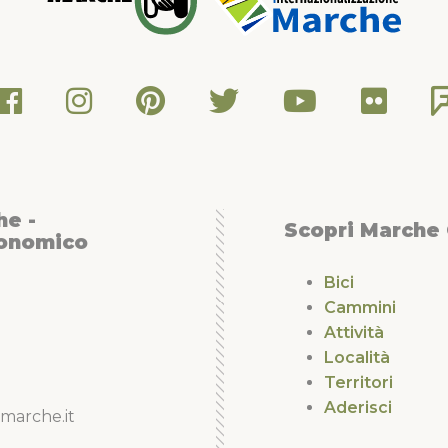
he -
Scopri Marche
conomico
Bici
Cammini
Attività
Località
Territori
Aderisci
marche.it