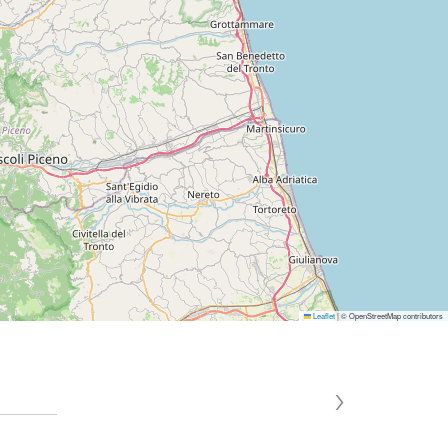
Leaflet
|
© OpenStreetMap contributors
›