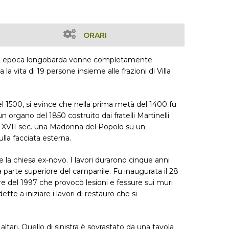
ORARI
ivo di epoca longobarda venne completamente
 la vita di 19 persone insieme alle frazioni di Villa
el 1500, si evince che nella prima metà del 1400 fu
n organo del 1850 costruito dai fratelli Martinelli
nel XVII sec. una Madonna del Popolo su un
lla facciata esterna.
e la chiesa ex-novo. I lavori durarono cinque anni
la parte superiore del campanile. Fu inaugurata il 28
e del 1997 che provocò lesioni e fessure sui muri
tte a iniziare i lavori di restauro che si
tari. Quello di sinistra è sovrastato da una tavola