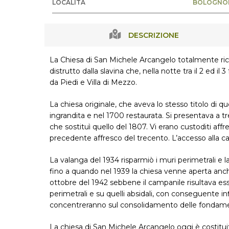
LOCALITÀ
BOLOGNO
DESCRIZIONE
La Chiesa di San Michele Arcangelo totalmente ric
distrutto dalla slavina che, nella notte tra il 2 ed i
da Piedi e Villa di Mezzo.
La chiesa originale, che aveva lo stesso titolo di 
ingrandita e nel 1700 restaurata. Si presentava a tre
che sostituì quello del 1807. Vi erano custoditi af
precedente affresco del trecento. L’accesso alla ca
La valanga del 1934 risparmiò i muri perimetrali e l
fino a quando nel 1939 la chiesa venne aperta anche 
ottobre del 1942 sebbene il campanile risultava es
perimetrali e su quelli absidali, con conseguente infl
concentreranno sul consolidamento delle fondamenta
La chiesa di San Michele Arcangelo oggi è costituita