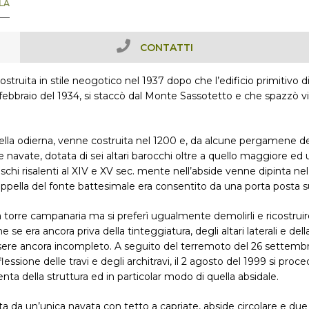
LA
CONTATTI
ostruita in stile neogotico nel 1937 dopo che l’edificio primit
l 3 febbraio del 1934, si staccò dal Monte Sassotetto e che spazzò via
quella odierna, venne costruita nel 1200 e, da alcune pergamene d
 navate, dotata di sei altari barocchi oltre a quello maggiore ed u
freschi risalenti al XIV e XV sec. mente nell’abside venne dipinta 
ppella del fonte battesimale era consentito da una porta posta su
a torre campanaria ma si preferì ugualmente demolirli e ricostruir
se era ancora priva della tinteggiatura, degli altari laterali e del
sere ancora incompleto. A seguito del terremoto del 26 settembr
essione delle travi e degli architravi, il 2 agosto del 1999 si procede
 della struttura ed in particolar modo di quella absidale.
 da un’unica navata con tetto a capriate, abside circolare e due al