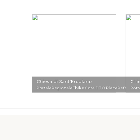
Chiesa di Sant'Ercolano
Chie
PortaleRegionaleEbike.Core.DTO.PlaceReferenc
Port