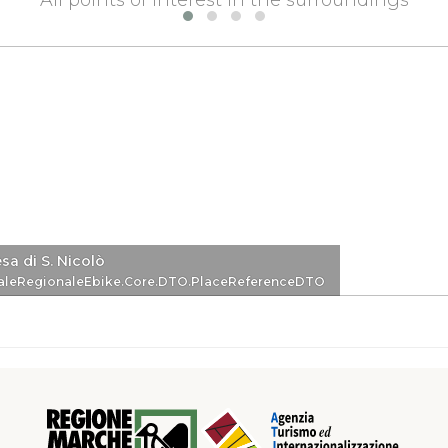
All points of interest in the surroundings
sa di S. Nicolò
eDTO
aleRegionaleEbike.Core.DTO.PlaceReferenceDTO