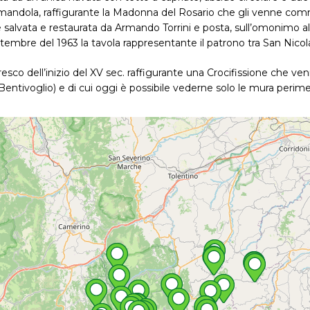
 Amandola, raffigurante la Madonna del Rosario che gli venne comm
salvata e restaurata da Armando Torrini e posta, sull’omonimo altar
embre del 1963 la tavola rappresentante il patrono tra San Nicola
fresco dell’inizio del XV sec. raffigurante una Crocifissione che v
 Bentivoglio) e di cui oggi è possibile vederne solo le mura perimetr