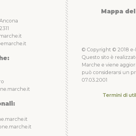
Mappa del 
5 Ancona
2311
marche.it
emarche.it
© Copyright © 2018 e-Li
he:
Questo sito è realizzat
Marche e viene aggior
può considerarsi un pro
07.03.2001
ro
ne.marche.it
Termini di uti
nali:
e.marche.it
one.marche.it