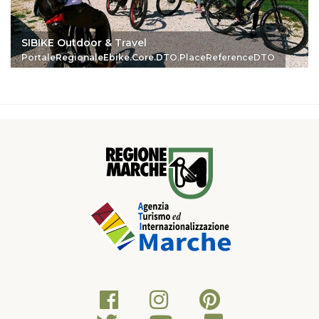
SIBIKE Outdoor & Travel
PortaleRegionaleEbike.Core.DTO.PlaceReferenceDTO