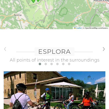
Leaflet
|
© OpenStreetMap contributors
‹
›
ESPLORA
All points of interest in the surroundings