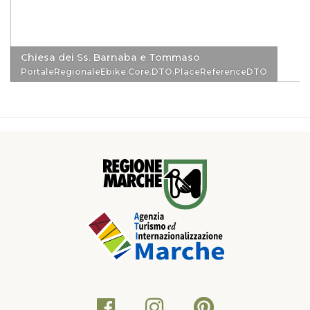
Chiesa dei Ss. Barnaba e Tommaso
PortaleRegionaleEbike.Core.DTO.PlaceReferenceDTO