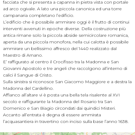
facciata che si presenta a capanna in pietra vista con portale
ad arco ogivale. A lato una piccola canonica ed una torre
campanaria completano l’edificio.
L’edificio che è possibile ammirare oggi è il frutto di continui
interventi avvenuti in epoche diverse. Della costruzione più
antica rimane solo la piccola abside semicircolare romanica,
aperta da una piccola monofora, nella cui calotta è possibile
ammirare un bellissimo affresco del 1440 realizzato dal
Maestro di Arnano.
E’ raffigurato al centro il Crocifisso tra la Madonna e San
Giovanni Apostolo e tre angeli che raccolgono all’interno di
calici il Sangue di Cristo.
Sulla sinistra si riconosce San Giacomo Maggiore e a destra la
Madonna del Cardellino.
Affianco all’altare vi è posta una bella tela risalente al XVI
secolo e raffigurante la Madonna del Rosario tra San
Domenico e San Biagio circondati dai quindici Misteri.
Accanto all’entrata è degna di essere ammirata
l’acquasantiera in travertino con inciso sulla base l’anno 1638.