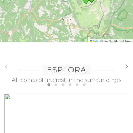
Leaflet
|
© OpenStreetMap contributors
‹
›
ESPLORA
All points of interest in the surroundings