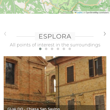
Leaflet
|
© OpenStreetMap contributors
‹
›
ESPLORA
All points of interest in the surroundings
GUALDO - Chiesa San Savino