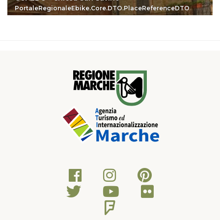
PortaleRegionaleEbike.Core.DTO.PlaceReferenceDTO