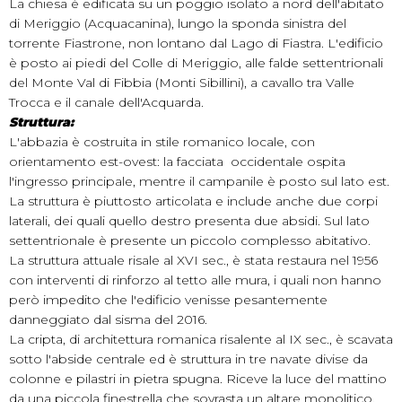
La chiesa è edificata su un poggio isolato a nord dell'abitato
di Meriggio (Acquacanina), lungo la sponda sinistra del
torrente Fiastrone, non lontano dal Lago di Fiastra. L'edificio
è posto ai piedi del Colle di Meriggio, alle falde settentrionali
del Monte Val di Fibbia (Monti Sibillini), a cavallo tra Valle
Trocca e il canale dell'Acquarda.
Struttura:
L'abbazia è costruita in stile romanico locale, con
orientamento est-ovest: la facciata occidentale ospita
l'ingresso principale, mentre il campanile è posto sul lato est.
La struttura è piuttosto articolata e include anche due corpi
laterali, dei quali quello destro presenta due absidi. Sul lato
settentrionale è presente un piccolo complesso abitativo.
La struttura attuale risale al XVI sec., è stata restaura nel 1956
con interventi di rinforzo al tetto alle mura, i quali non hanno
però impedito che l'edificio venisse pesantemente
danneggiato dal sisma del 2016.
La cripta, di architettura romanica risalente al IX sec., è scavata
sotto l'abside centrale ed è struttura in tre navate divise da
colonne e pilastri in pietra spugna. Riceve la luce del mattino
da una piccola finestrella che sovrasta un altare monolitico.