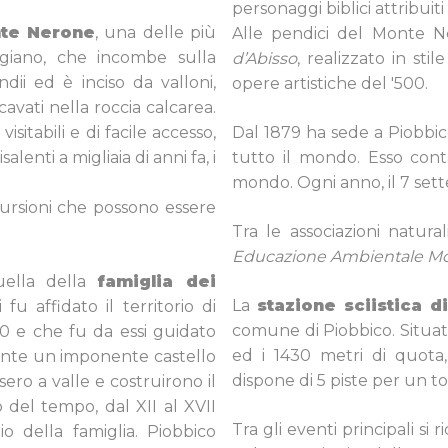
personaggi biblici attribuiti
te Nerone
, una delle più
Alle pendici del Monte 
giano, che incombe sulla
d’Abisso
, realizzato in st
dii ed è inciso da valloni,
opere artistiche del '500.
cavati nella roccia calcarea.
sitabili e di facile accesso,
Dal 1879 ha sede a Piobbico
lenti a migliaia di anni fa, i
tutto il mondo. Esso conta
mondo. Ogni anno, il 7 sette
cursioni che possono essere
Tra le associazioni natural
Educazione Ambientale Mon
quella della
famiglia dei
La
stazione sciistica 
 fu affidato il territorio di
comune di Piobbico. Situat
0 e che fu da essi guidato
ed i 1430 metri di quota,
mente un imponente castello
dispone di 5 piste per un tot
ro a valle e costruirono il
 del tempo, dal XII al XVII
Tra gli eventi principali si
io della famiglia. Piobbico