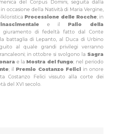
menica del Corpus Domini, seguita dalla
in occasione della Natività di Maria Vergine,
olkloristica
Processione delle Rocche
; in
inascimentale
e il
Palio della
l giuramento di fedeltà fatto dal Conte
la battaglia di Lepanto, al Duca di Urbino
eguito al quale grandi privilegi verranno
Brancaleoni; in ottobre si svolgono la
Sagra
bonara
e la
Mostra del fungo
; nel periodo
nte
; il
Premio Costanzo Felici
in onore
ta Costanzo Felici vissuto alla corte dei
tà del XVI secolo.