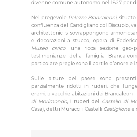
divenne comune autonomo nel 1827 per dec
Nel pregevole
Palazzo Brancaleoni,
situato 
confluenza del Candigliano col Biscubio, vari 
architettonici si sovrappongono armoniosa
e decorazioni a stucco, opera di Federico
Museo civico
, una ricca sezione geo-
testimonianze della famiglia Brancaleoni 
particolare pregio sono il cortile d’onore e
Sulle alture del paese sono presenti
parzialmente ridotti in ruderi, che fung
eremi, o vecchie abitazioni dei Brancaleoni. T
di Morimondo
, i ruderi del
Castello di M
Casa), detti i Muracci, i Castelli
Castiglione
e 