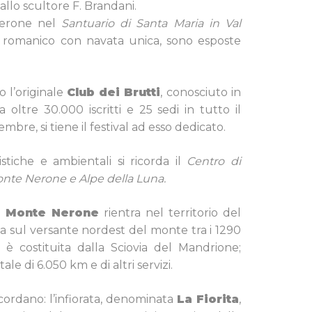
 allo scultore F. Brandani.
Nerone nel
Santuario di Santa Maria in Val
ile romanico con navata unica, sono esposte
 l’originale
Club dei Brutti
, conosciuto in
 oltre 30.000 iscritti e 25 sedi in tutto il
mbre, si tiene il festival ad esso dedicato.
istiche e ambientali si ricorda il
Centro di
te Nerone e Alpe della Luna.
di Monte Nerone
rientra nel territorio del
a sul versante nordest del monte tra i 1290
 è costituita dalla Sciovia del Mandrione;
ale di 6.050 km e di altri servizi.
 ricordano: l’infiorata, denominata
La Fiorita
,