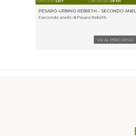
DIFFICOLTÀ:
EASY
LUNGHEZZA:
138 Km
PESARO-URBINO REBIRTH - SECONDO ANE
Il secondo anello di Pesaro Rebirth.
VAI AL PERCORSO