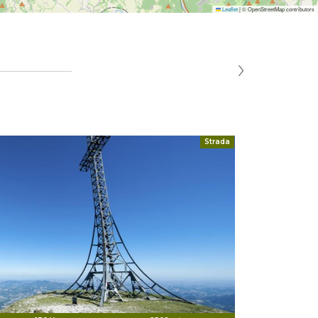
Leaflet
|
© OpenStreetMap contributors
›
Strada