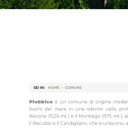
SEI IN:
HOME
>
COMUNE
Piobbico
è un comune di origine mediev
livello del mare, in una ridente valle, p
Nerone (1526 mt.) e il Montiego (975 mt.), a
il Biscubio e il Candigliano, che si uniscono, 