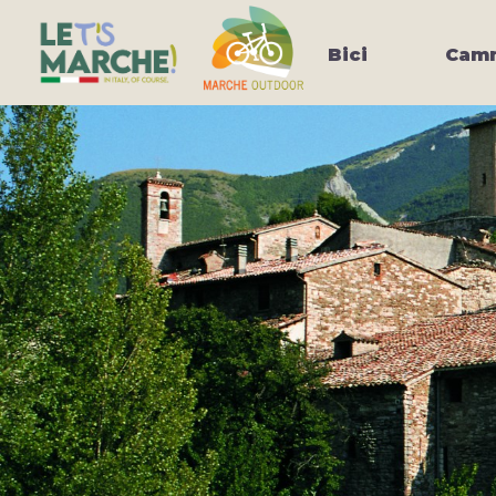
Bici
Camm