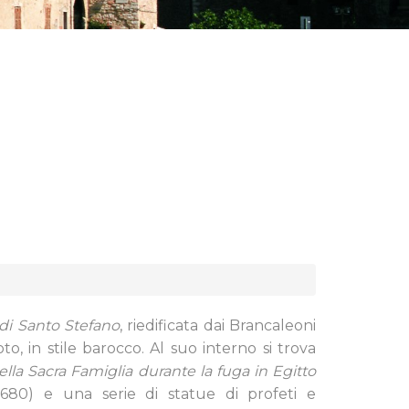
di Santo Stefano
, riedificata dai Brancaleoni
, in stile barocco. Al suo interno si trova
lla Sacra Famiglia durante la fuga in Egitto
-1680) e una serie di statue di profeti e