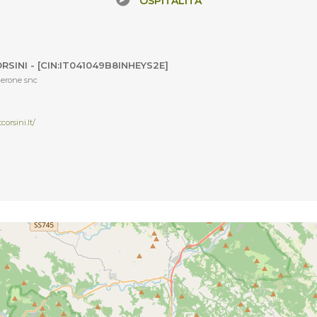
OSPITALITÀ
RSINI - [CIN:IT041049B8INHEYS2E]
Nerone snc
orsini.it/