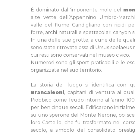
È dominato dall'imponente mole del
mon
alte vette dell’Appennino Umbro-Marchi
valle del fiume Candigliano con ripidi pen
forre, archi naturali e spettacolari canyon s
In una delle sue grotte, alcune delle quali vi
sono state ritrovate ossa di Ursus spelaeus risa
cui resti sono conservati nel museo civico.
Numerosi sono gli sport praticabili e le es
organizzate nel suo territorio.
La storia del luogo si identifica con 
Brancaleoni
, capitani di ventura ai quali
Piobbico come feudo intorno all’anno 100
per ben cinque secoli. Edificarono inizial
su uno sperone del Monte Nerone, poi scese
loro Castello, che fu trasformato nel corso
secolo, a simbolo del consolidato prestig