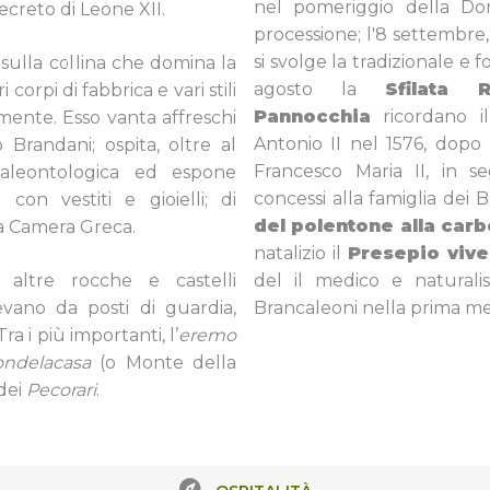
nel pomeriggio della Do
reto di Leone XII.
processione; l'8 settembre, 
si svolge la tradizionale e f
sulla collina che domina la
agosto la
Sfilata R
corpi di fabbrica e vari stili
Pannocchia
ricordano i
mente. Esso vanta affreschi
Antonio II nel 1576, dopo 
 Brandani; ospita, oltre al
Francesco Maria II, in s
paleontologica ed espone
concessi alla famiglia dei 
con vestiti e gioielli; di
del polentone alla car
 la Camera Greca.
natalizio il
Presepio vive
 altre rocche e castelli
del il medico e naturalis
evano da posti di guardia,
Brancaleoni nella prima me
ra i più importanti, l’
eremo
ondelacasa
(o Monte della
dei
Pecorari
.