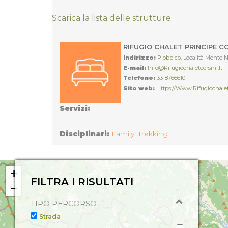
Scarica la lista delle strutture
RIFUGIO CHALET PRINCIPE CO
Indirizzo:
Piobbico
, Località Monte 
E-mail:
Info@rifugiochaletcorsini.it
Telefono:
3318766610
Sito web:
Https://www.rifugiochaletc
Servizi:
Disciplinari:
Family,
Trekking
+
FILTRA I RISULTATI
−
TIPO PERCORSO
Strada