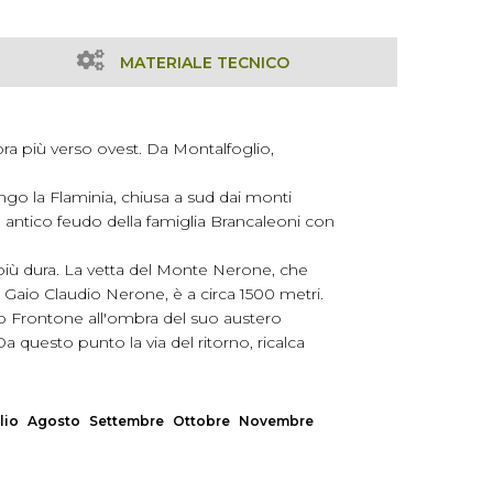
MATERIALE TECNICO
ncora più verso ovest. Da Montalfoglio,
lungo la Flaminia, chiusa a sud dai monti
 antico feudo della famiglia Brancaleoni con
i più dura. La vetta del Monte Nerone, che
aio Claudio Nerone, è a circa 1500 metri.
rso Frontone all'ombra del suo austero
a questo punto la via del ritorno, ricalca
lio
Agosto
Settembre
Ottobre
Novembre