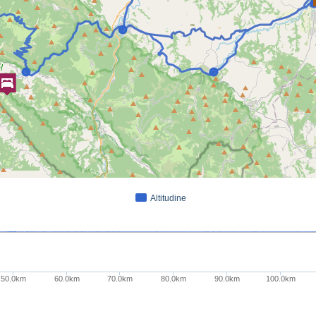
Altitudine
50.0km
60.0km
70.0km
80.0km
90.0km
100.0km