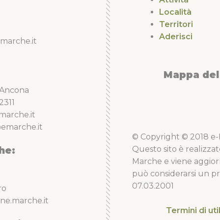
Località
Territori
Aderisci
marche.it
Mappa del 
5 Ancona
2311
marche.it
emarche.it
© Copyright © 2018 e-Li
he:
Questo sito è realizzat
Marche e viene aggior
può considerarsi un pro
07.03.2001
ro
ne.marche.it
Termini di uti