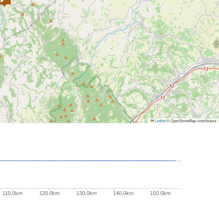
Leaflet
© OpenStreetMap contributors
110.0km
120.0km
130.0km
140.0km
150.0km