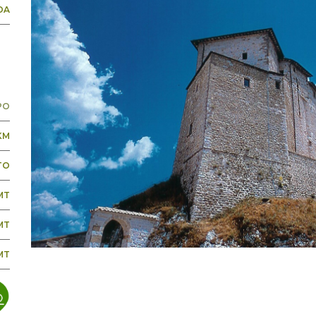
DA
PO
 KM
TO
MT
MT
MT