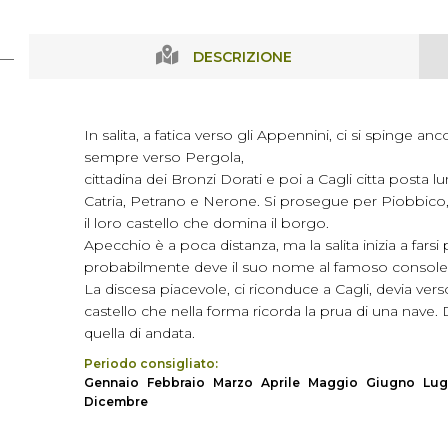
DESCRIZIONE
In salita, a fatica verso gli Appennini, ci si spinge a
sempre verso Pergola,
cittadina dei Bronzi Dorati e poi a Cagli citta posta 
Catria, Petrano e Nerone. Si prosegue per Piobbico,
il loro castello che domina il borgo.
Apecchio è a poca distanza, ma la salita inizia a fars
probabilmente deve il suo nome al famoso console G
La discesa piacevole, ci riconduce a Cagli, devia ve
castello che nella forma ricorda la prua di una nave. D
quella di andata.
Periodo consigliato:
Gennaio
Febbraio
Marzo
Aprile
Maggio
Giugno
Lug
Dicembre