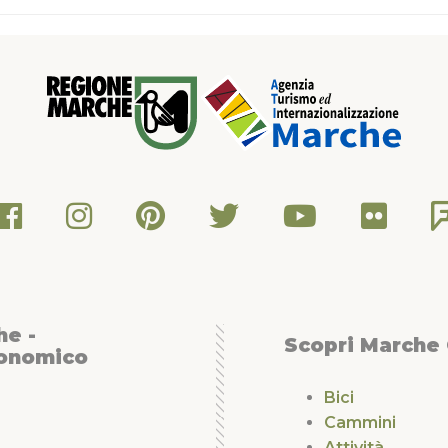
he -
Scopri Marche
conomico
Bici
Cammini
Attività