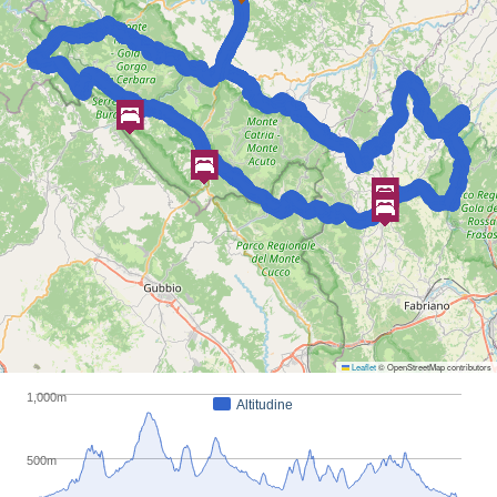
Leaflet
© OpenStreetMap contributors
1,000m
Altitudine
500m