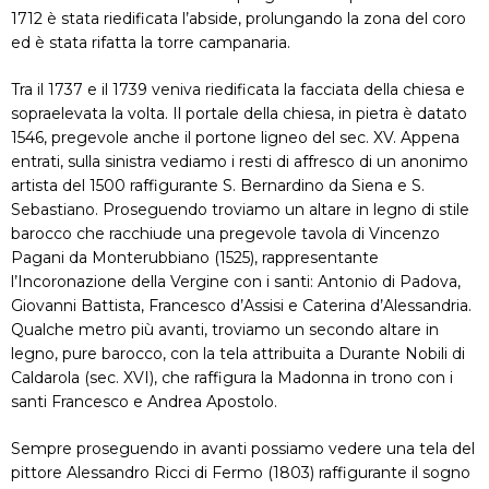
1712 è stata riedificata l’abside, prolungando la zona del coro
ed è stata rifatta la torre campanaria.
Tra il 1737 e il 1739 veniva riedificata la facciata della chiesa e
sopraelevata la volta. Il portale della chiesa, in pietra è datato
1546, pregevole anche il portone ligneo del sec. XV. Appena
entrati, sulla sinistra vediamo i resti di affresco di un anonimo
artista del 1500 raffigurante S. Bernardino da Siena e S.
Sebastiano. Proseguendo troviamo un altare in legno di stile
barocco che racchiude una pregevole tavola di Vincenzo
Pagani da Monterubbiano (1525), rappresentante
l’Incoronazione della Vergine con i santi: Antonio di Padova,
Giovanni Battista, Francesco d’Assisi e Caterina d’Alessandria.
Qualche metro più avanti, troviamo un secondo altare in
legno, pure barocco, con la tela attribuita a Durante Nobili di
Caldarola (sec. XVI), che raffigura la Madonna in trono con i
santi Francesco e Andrea Apostolo.
Sempre proseguendo in avanti possiamo vedere una tela del
pittore Alessandro Ricci di Fermo (1803) raffigurante il sogno