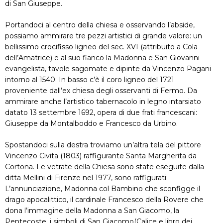
di San Giuseppe.
Portandoci al centro della chiesa e osservando l’abside,
possiamo ammirare tre pezzi artistici di grande valore: un
bellissimo crocifisso ligneo del sec. XVI (attribuito a Cola
dell’Amatrice) e al suo fianco la Madonna e San Giovanni
evangelista, tavole sagomate e dipinte da Vincenzo Pagani
intorno al 1540. In basso c’è il coro ligneo del 1721
proveniente dall’ex chiesa degli osservanti di Fermo. Da
ammirare anche l’artistico tabernacolo in legno intarsiato
datato 13 settembre 1692, opera di due frati francescani:
Giuseppe da Montalboddo e Francesco da Urbino.
Spostandoci sulla destra troviamo un’altra tela del pittore
Vincenzo Civita (1803) raffigurante Santa Margherita da
Cortona. Le vetrate della Chiesa sono state eseguite dalla
ditta Mellini di Firenze nel 1977, sono raffigurati:
L’annunciazione, Madonna col Bambino che sconfigge il
drago apocalittico, il cardinale Francesco della Rovere che
dona l’immagine della Madonna a San Giacomo, la
Pentecoste, i simboli di San Giacomo(Calice e libro dei