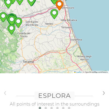
Leaflet
|
© OpenStreetMap contributors
‹
›
ESPLORA
All points of interest in the surroundings