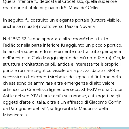
Quella inferiore fu dedicata al Crocefisso, quella superiore
mantenne il titolo originario di S. Maria de’ Cellis.
In seguito, fu costruito un elegante portale (tuttora visibile,
anche se murato) rivolto verso Piazza Novana.
Nel 1850-52 furono apportate altre modifiche a tutto
l’edificio: nella parte inferiore fu aggiunto un piccolo portico,
la facciata superiore fu interamente ritratta; tutto per opera
dell’architetto Carlo Maggi (nipote del più noto Pietro). Ora, la
struttura architettonica più antica e interessante è proprio il
portale romanico-gotico visibile dalla piazza, datato 1368 e
ricchissimo di elementi simbolici dell’epoca. All’interno della
chiesa sono da ammirare altre emergenze di alto valore
artistico: un Crocefisso ligneo dei secc. XIII–XIV e una Croce
Astile del sec. XIV di arte orafa sulmonese, catalogati tra gli
oggetti d’arte d’Italia, oltre a un affresco di Giacomo Confini
da Patrignone del 1512, raffigurante la Madonna della
Misericordia.