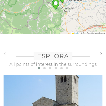
Leaflet
|
© OpenStreetMap contributors
‹
›
ESPLORA
All points of interest in the surroundings