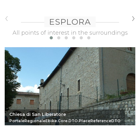
‹
›
ESPLORA
All points of interest in the surroundings
Chiesa di San Liberatore
PortaleRegionaleEbike.Core.DTO.PlaceReferenceDTO