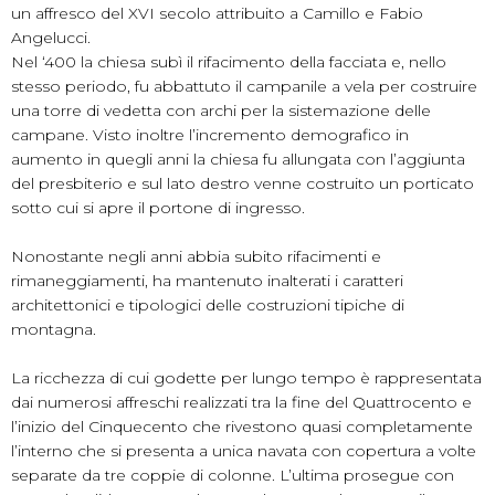
un affresco del XVI secolo attribuito a Camillo e Fabio
Angelucci.
Nel ‘400 la chiesa subì il rifacimento della facciata e, nello
stesso periodo, fu abbattuto il campanile a vela per costruire
una torre di vedetta con archi per la sistemazione delle
campane. Visto inoltre l’incremento demografico in
aumento in quegli anni la chiesa fu allungata con l’aggiunta
del presbiterio e sul lato destro venne costruito un porticato
sotto cui si apre il portone di ingresso.
Nonostante negli anni abbia subito rifacimenti e
rimaneggiamenti, ha mantenuto inalterati i caratteri
architettonici e tipologici delle costruzioni tipiche di
montagna.
La ricchezza di cui godette per lungo tempo è rappresentata
dai numerosi affreschi realizzati tra la fine del Quattrocento e
l’inizio del Cinquecento che rivestono quasi completamente
l’interno che si presenta a unica navata con copertura a volte
separate da tre coppie di colonne. L’ultima prosegue con