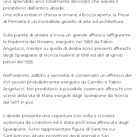
uno splendido arco totalmente decorato che separa il
presbiterio dall’antico abside.
Una volta entrati in chiesa si rimane a bocca aperta: la Pieve
di Fematre è un incredibile gioiello di arte ed architettura.
Sulla parete di sinistra si trova un grande affresco raffigurante
la Madonna del Rosario, eseguito nel 1583 da Fabio
Angelucci, mentre su quella di destra sono presenti affreschi
degli Sparapane di Norcia risalenti al 1518 ed altri di ignoti
pittori del 1553.
Nell’oratorio, adibito a sacrestia, è conservato un affresco del
XVI secolo probabilmente eseguito da Camillo e Fabio
Angelucci. Nel presbiterio è possibile osservare affreschi con
scene della vita di Maria eseguiti dagli Sparapane da Norcia
dal 1497 in poi.
L’abside presenta una copertura con volta a crociera
sostenuta da costoloni ed è stata anch’essa affrescata dagli
Sparapane. Sono rappresentate figure di Santi tra cui
Sant’Antonio Abate protettore degli animali e San