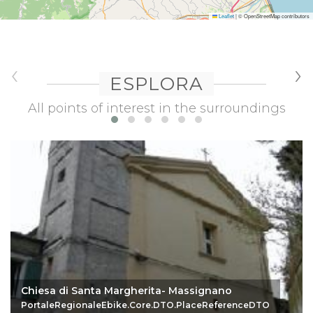
Leaflet
|
© OpenStreetMap contributors
‹
›
ESPLORA
All points of interest in the surroundings
Chiesa di Santa Margherita- Massignano
PortaleRegionaleEbike.Core.DTO.PlaceReferenceDTO