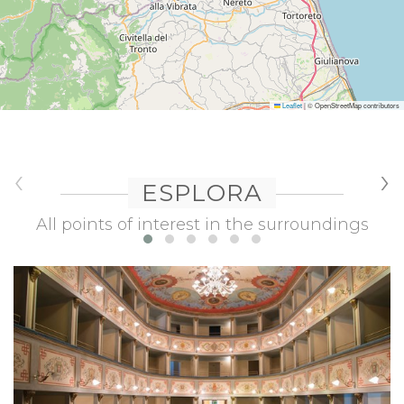
Leaflet
|
© OpenStreetMap contributors
‹
›
ESPLORA
All points of interest in the surroundings