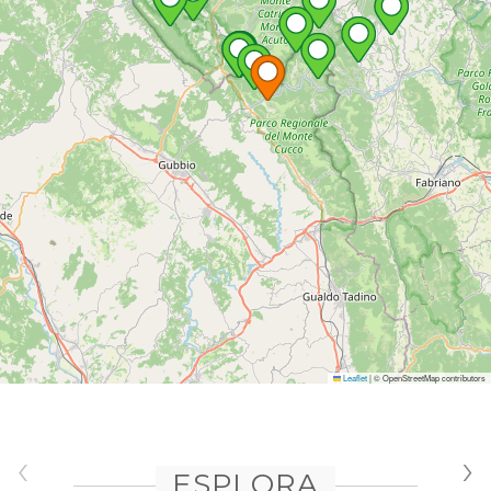
Leaflet
|
© OpenStreetMap contributors
‹
›
ESPLORA