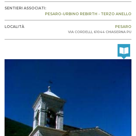
SENTIERI ASSOCIATI:
PESARO-URBINO REBIRTH - TERZO ANELLO
LOCALITÀ
PESARO
VIA CORDELLI, 61044 CHIASERNA PU