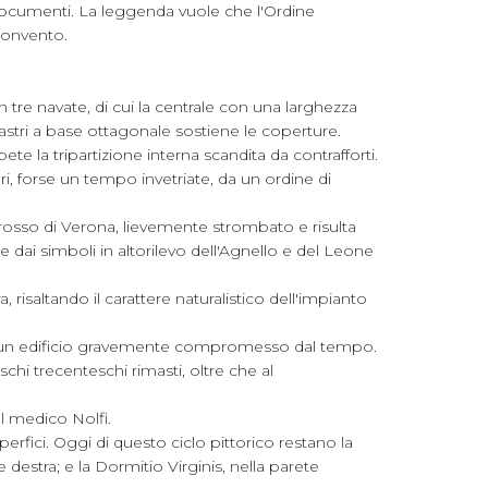
 documenti. La leggenda vuole che l'Ordine
convento.
in tre navate, di cui la centrale con una larghezza
ilastri a base ottagonale sostiene le coperture.
te la tripartizione interna scandita da contrafforti.
, forse un tempo invetriate, da un ordine di
 e rosso di Verona, lievemente strombato e risulta
 e dai simboli in altorilevo dell'Agnello e del Leone
isaltando il carattere naturalistico dell'impianto
ntare un edificio gravemente compromesso dal tempo.
schi trecenteschi rimasti, oltre che al
l medico Nolfi.
rfici. Oggi di questo ciclo pittorico restano la
 destra; e la Dormitio Virginis, nella parete