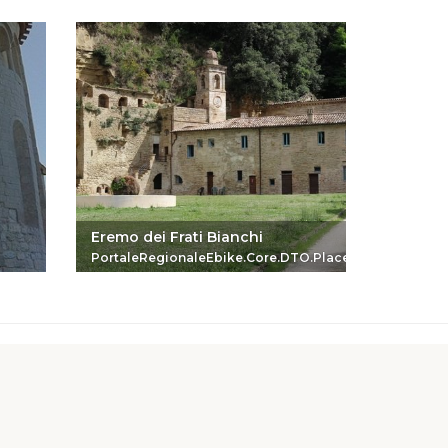
Eremo dei Frati Bianchi
Chiesa 
PortaleRegionaleEbike.Core.DTO.PlaceReferenceDTO
Portale