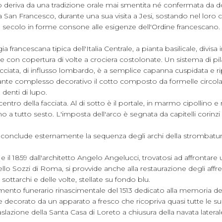
co deriva da una tradizione orale mai smentita né confermata da
San Francesco, durante una sua visita a Jesi, sostando nel loro 
II secolo in forme consone alle esigenze dell'Ordine francescano.
francescana tipica dell'Italia Centrale, a pianta basilicale, divisa 
te e con copertura di volte a crociera costolonate. Un sistema di p
cciata, di influsso lombardo, è a semplice capanna cuspidata e ripe
nte complesso decorativo il cotto composto da formelle circolari
 denti di lupo.
centro della facciata. Al di sotto è il portale, in marmo cipollino
ono a tutto sesto. L'imposta dell'arco è segnata da capitelli corinzi
 conclude esternamente la sequenza degli archi della strombatura, r
54 e il 1859 dall'architetto Angelo Angelucci, trovatosi ad affro
ello Sozzi di Roma, si provvide anche alla restaurazione degli affre
ttarchi e delle volte, stellate su fondo blu.
umento funerario rinascimentale del 1513 dedicato alla memoria de
decorato da un apparato a fresco che ricopriva quasi tutte le supe
lazione della Santa Casa di Loreto a chiusura della navata laterale