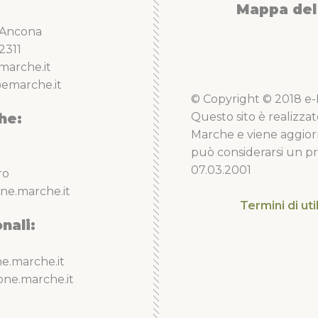
Mappa del 
5 Ancona
2311
marche.it
emarche.it
© Copyright © 2018 e-Li
he:
Questo sito è realizzat
Marche e viene aggior
può considerarsi un pro
07.03.2001
ro
ne.marche.it
Termini di uti
nali:
e.marche.it
one.marche.it