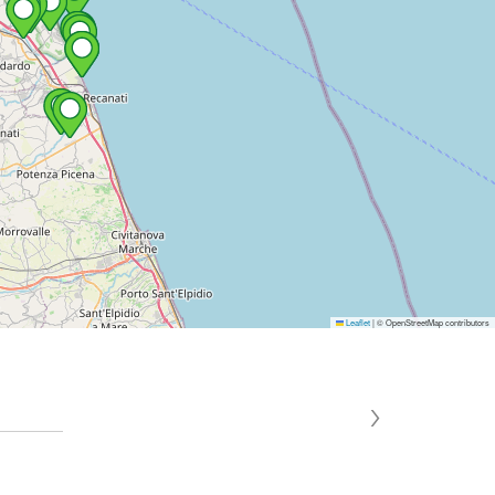
Leaflet
|
© OpenStreetMap contributors
›