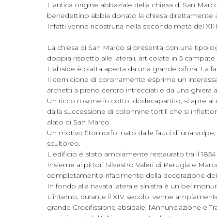
L'antica origine abbaziale della chiesa di San Mar
benedettino abbia donato la chiesa direttamente a 
Infatti venne ricostruita nella seconda metà del XI
La chiesa di San Marco si presenta con una tipologia 
doppia rispetto alle laterali, articolate in 5 campa
L'abside è piatta aperta da una grande bifora. La fa
Il cornicione di coronamento esprime un interessa
archetti a pieno centro intrecciati e da una ghiera a
Un ricco rosone in cotto, dodecapartito, si apre al 
dalla successione di colonnine tortili che si inflett
alato di San Marco.
Un motivo fitomorfo, nato dalle fauci di una volpe,
scultoreo.
L'edificio è stato ampiamente restaurato tra il 18
Insieme ai pittori Silvestro Valeri di Perugia e Marc
completamento-rifacimento della decorazione dei so
In fondo alla navata laterale sinistra è un bel mon
L'interno, durante il XIV secolo, venne ampiamente 
grande Crocifissione absidale, l'Annunciazione e Tras