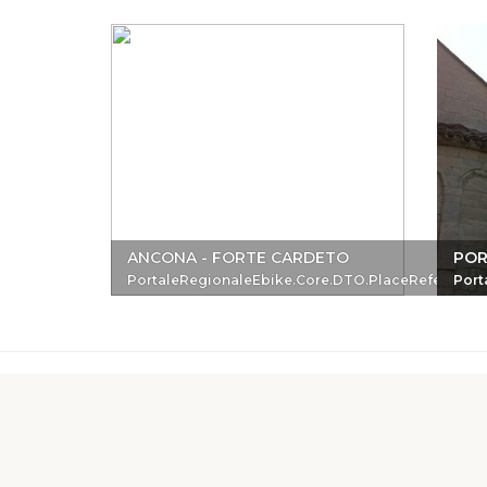
ANCONA - FORTE CARDETO
POR
PortaleRegionaleEbike.Core.DTO.PlaceReferenc
Port