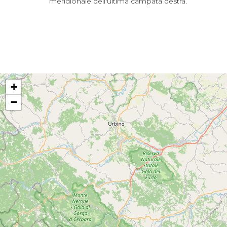
meridionale dell'ultima campata destra.
+
−