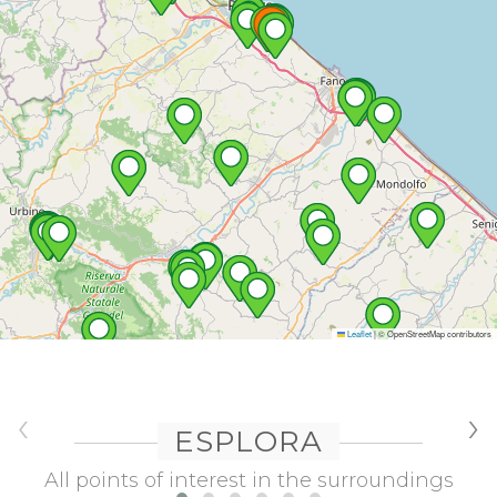
Leaflet
|
© OpenStreetMap contributors
‹
›
ESPLORA
All points of interest in the surroundings