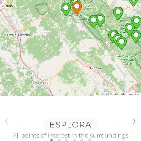
Leaflet
|
© OpenStreetMap contributors
‹
›
ESPLORA
All points of interest in the surroundings