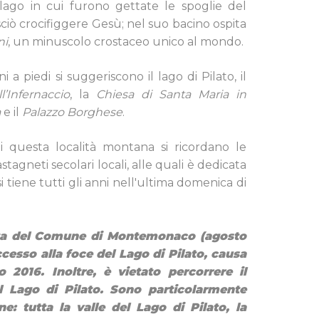
 lago in cui furono gettate le spoglie del
iò crocifiggere Gesù; nel suo bacino ospita
ni
, un minuscolo crostaceo unico al mondo.
 a piedi si suggeriscono il lago di Pilato, il
l’Infernaccio
, la
Chiesa di Santa Maria in
a
e il
Palazzo Borghese
.
di questa località montana si ricordano le
tagneti secolari locali, alle quali è dedicata
i tiene tutti gli anni nell'ultima domenica di
nza del Comune di Montemonaco (agosto
accesso alla foce del Lago di Pilato, causa
 2016. Inoltre, è vietato percorrere il
 Lago di Pilato. Sono particolarmente
ne: tutta la valle del Lago di Pilato, la