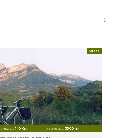
›
Strada
GHEZZA:
140 Km
DISLIVELLO:
3500 mt
DIFFICOLT