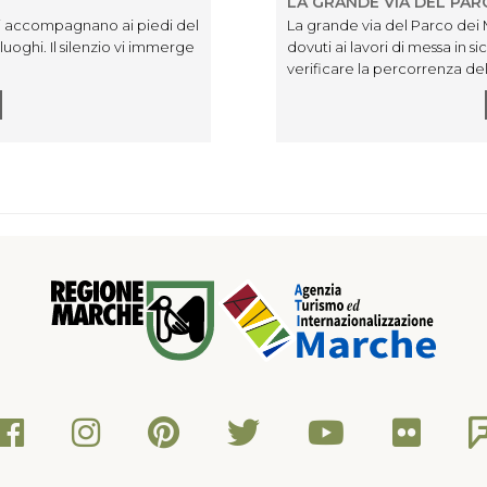
LA GRANDE VIA DEL PARC
 vi accompagnano ai piedi del
La grande via del Parco dei Mo
luoghi. Il silenzio vi immerge
dovuti ai lavori di messa in s
verificare la percorrenza dell
www.sibillini.net.