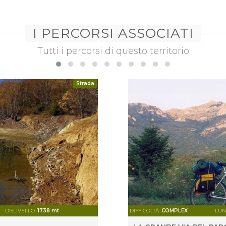
I PERCORSI ASSOCIATI
Tutti i percorsi di questo territorio
Strada
DISLIVELLO:
1738 mt
DIFFICOLTÀ:
COMPLEX
LUN