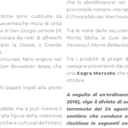
che lo identificarono nel
proconsole romano che lasc
ntiche sono costituite da
il
Chirocefalo dei Marcheso
 duecentesche mura di cinta
 di San Giorgio all’Isola
(IX
Tra le mete delle escursioni
corata da resti di affreschi
Monte Sibilla, le
Gole del
rano la
Deesis
, o Grande
Pantano
, il
Monte Bellavist
e.
Tra i prodotti di pregio 
comunale
, fatto erigere nel
castagne
provenienti dai cas
 San Benedetto Abate
, che
una
Sagra Mercato
che s
ottobre.
ti pagani legati alla
grotta
A seguito di un'ordina
2016), vige il divieto di 
sibile, ma si può rivivere il
terremoto del 24 agosto
alla figura della misteriosa
sentiero che conduce al
riche e culturali dell'intero
rischiose le seguenti zo