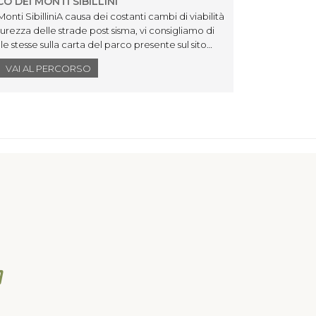
O DEI MONTI SIBILLINI
DA MO
nti SibilliniA causa dei costanti cambi di viabilità
APPE
icurezza delle strade post sisma, vi consigliamo di
Il giro
e stesse sulla carta del parco presente sul sito
asfalta
colpiti
VAI AL PERCORSO
mantien
quota, 
caratte
la SP83
Piano s
Propezz
dopo il 
andata 
per i b
cominci
per 2 k
spettac
zona (M
Monte S
impegna
continu
diffico
piana d