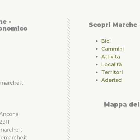
he -
Scopri Marche
conomico
Bici
Cammini
Attività
Località
Territori
Aderisci
marche.it
Mappa del 
5 Ancona
2311
marche.it
emarche.it