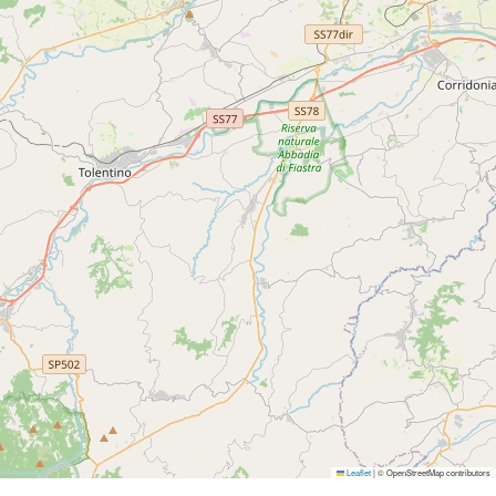
Leaflet
|
© OpenStreetMap contributors