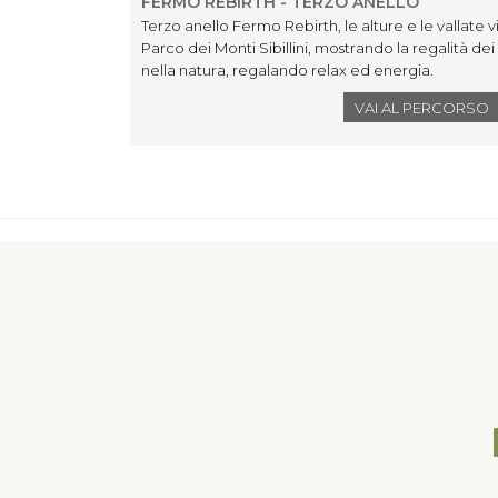
FERMO REBIRTH - TERZO ANELLO
Terzo anello Fermo Rebirth, le alture e le vallate
Parco dei Monti Sibillini, mostrando la regalità dei 
nella natura, regalando relax ed energia.
VAI AL PERCORSO