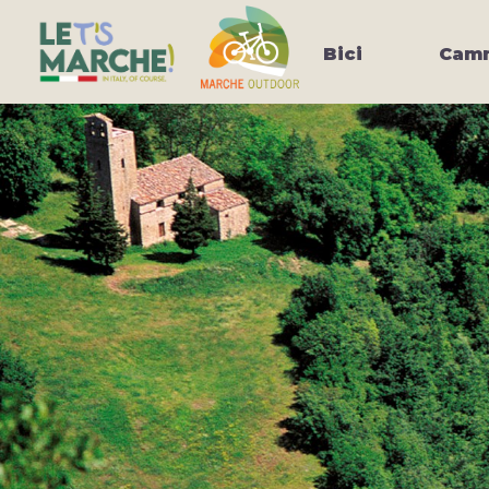
Bici
Camm