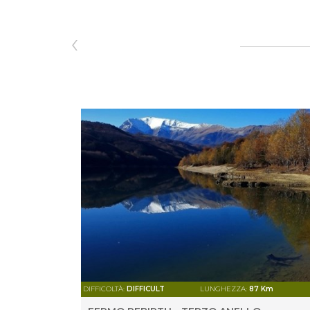
‹
DIFFICOLTÀ:
DIFFICULT
LUNGHEZZA:
87 Km