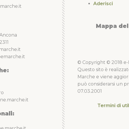
Aderisci
marche.it
Mappa del 
5 Ancona
2311
marche.it
emarche.it
© Copyright © 2018 e-Li
he:
Questo sito è realizzat
Marche e viene aggior
può considerarsi un pro
07.03.2001
ro
ne.marche.it
Termini di uti
nali:
e.marche.it