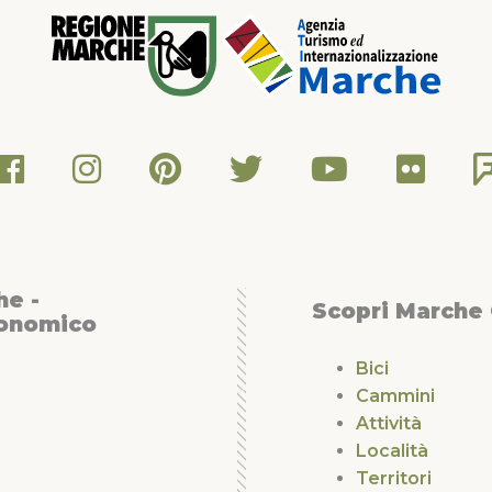
he -
Scopri Marche
conomico
Bici
Cammini
Attività
Località
Territori