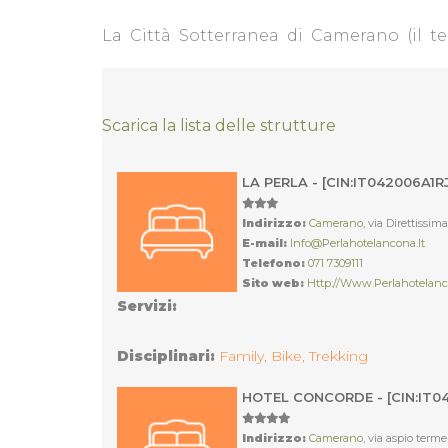
La Città Sotterranea di Camerano (il t
Scarica la lista delle strutture
LA PERLA - [CIN:IT042006A1R
Indirizzo:
Camerano
, via Direttissim
E-mail:
Info@perlahotelancona.it
Telefono:
071 7309111
Sito web:
Http://www.perlahotelanc
Servizi:
Disciplinari:
Family,
Bike,
Trekking
HOTEL CONCORDE - [CIN:IT0
Indirizzo:
Camerano
, via aspio terme