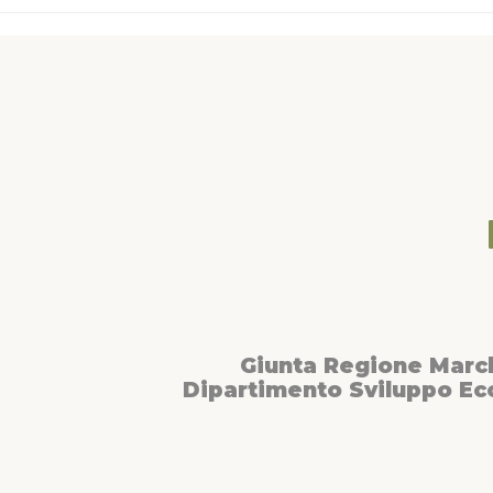
dopo varie tappe, arrivò a Loreto.Definita la “sosta 
Santa Casa rappresenta una delle mete più importa
Italia.
Giunta Regione Marc
Dipartimento Sviluppo E