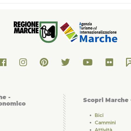
dell’anima”, la Basilica della
nti del turismo religioso in
he -
Scopri Marche
conomico
Bici
Cammini
Attività