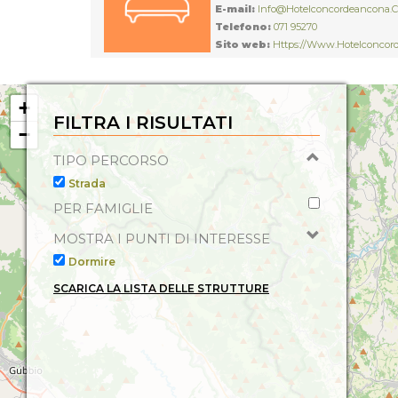
E-mail:
Info@hotelconcordeancona.
Telefono:
071 95270
Sito web:
Https://www.hotelconco
Servizi:
Ristorante, Insonorizzazione, Aria cond
Fotocopie, TV, Accettazione Animali Domestici, 
Telefono in camera, Aria condizionata in Local
+
Disciplinari:
Bike
FILTRA I RISULTATI
camera (Centralino), Aria Condizionata con Impia
−
Ascensore, Phon, Servizio Congressi,
TIPO PERCORSO
Strada
PER FAMIGLIE
MOSTRA I PUNTI DI INTERESSE
Dormire
SCARICA LA LISTA DELLE STRUTTURE