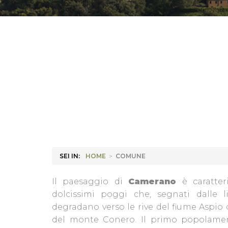
SEI IN:
HOME
>
COMUNE
Il paesaggio di
Camerano
è caratteri
dolcissimi poggi che, segnati dalle li
degradano verso le rive del fiume Aspio 
del monte Conero. Il primo popolamento