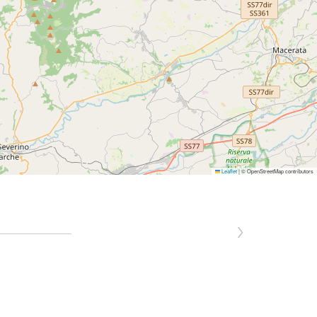
Leaflet
|
© OpenStreetMap contributors
›