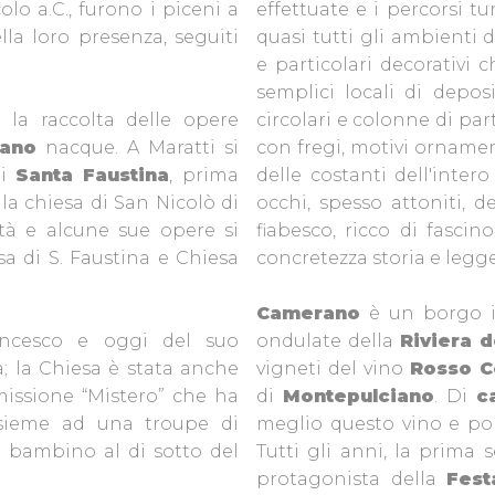
ecolo a.C., furono i piceni a
effettuate e i percorsi tu
ella loro presenza, seguiti
quasi tutti gli ambienti d
e particolari decorativi
semplici locali di deposi
 la raccolta delle opere
circolari e colonne di par
ano
nacque. A Maratti si
con fregi, motivi ornamen
di
Santa Faustina
, prima
delle costanti dell'intero
a chiesa di San Nicolò di
occhi, spesso attoniti, d
ittà e alcune sue opere si
fiabesco, ricco di fasci
a di S. Faustina e Chiesa
concretezza storia e legg
Camerano
è un borgo in
ncesco e oggi del suo
ondulate della
Riviera 
a; la Chiesa è stata anche
vigneti del vino
Rosso C
missione “Mistero” che ha
di
Montepulciano
. Di
c
nsieme ad una troupe di
meglio questo vino e por
n bambino al di sotto del
Tutti gli anni, la prima 
protagonista della
Fest