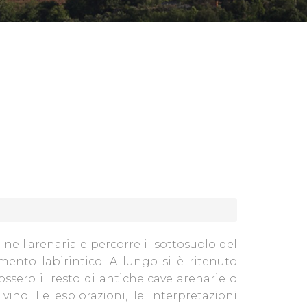
a nell'arenaria e percorre il sottosuolo del
ento labirintico. A lungo si è ritenuto
ossero il resto di antiche cave arenarie o
vino. Le esplorazioni, le interpretazioni