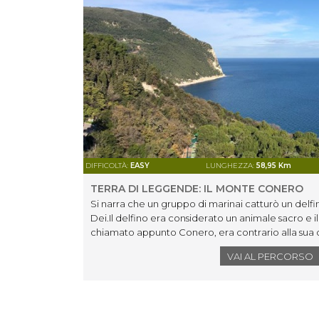
DIFFICOLTÀ:
EASY
LUNGHEZZA:
58,95 Km
TERRA DI LEGGENDE: IL MONTE CONERO
Si narra che un gruppo di marinai catturò un delfi
Dei.Il delfino era considerato un animale sacro e 
chiamato appunto Conero, era contrario alla sua c
l’orientamento non riuscendo a trovare punti di ap
VAI AL PERCORSO
mammifero e chiesto perdono alle divinità fu propr
guidarlinell’insenatura protetta da una montagna 
leggenda avvolge la città di Loreto: si narra che q
espulsi dalla Palestina durante l'invasione dei Turchi
trasportarono in volo la dimora della Vergine per sa