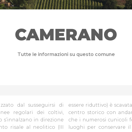
CAMERANO
Tutte le informazioni su questo comune
zzato dal susseguirsi di
essere riduttivo) è scavat
nee regolari dei coltivi,
centro storico con andam
o s’innalzano in direzione
che i numerosi cunicoli f
 risale al neolitico (III
luoghi per conservare il 