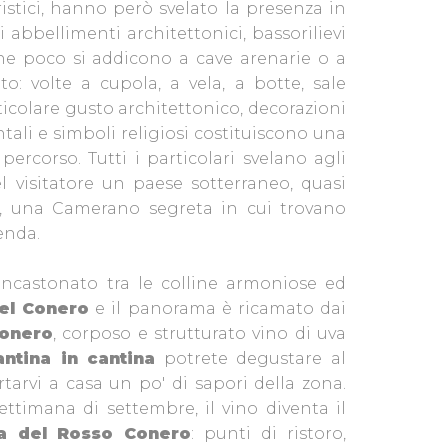
ristici, hanno però svelato la presenza in
i abbellimenti architettonici, bassorilievi
 che poco si addicono a cave arenarie o a
to: volte a cupola, a vela, a botte, sale
ticolare gusto architettonico, decorazioni
tali e simboli religiosi costituiscono una
 percorso. Tutti i particolari svelano agli
el visitatore un paese sotterraneo, quasi
no, una Camerano segreta in cui trovano
enda.
castonato tra le colline armoniose ed
del Conero
e il panorama è ricamato dai
onero
, corposo e strutturato vino di uva
antina in cantina
potrete degustare al
tarvi a casa un po' di sapori della zona.
settimana di settembre, il vino diventa il
a del Rosso Conero
: punti di ristoro,