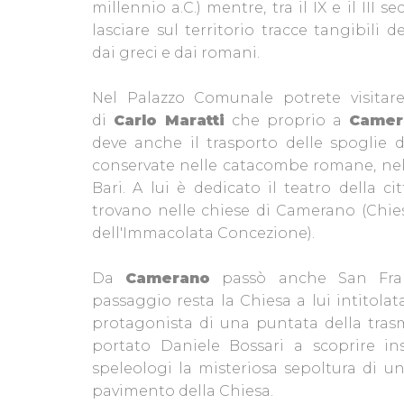
millennio a.C.) mentre, tra il IX e il III s
lasciare sul territorio tracce tangibili d
dai greci e dai romani.
Nel Palazzo Comunale potrete visitare
di
Carlo Maratti
che proprio a
Camer
deve anche il trasporto delle spoglie 
conservate nelle catacombe romane, nell
Bari. A lui è dedicato il teatro della c
trovano nelle chiese di Camerano (Chies
dell'Immacolata Concezione).
Da
Camerano
passò anche San Fra
passaggio resta la Chiesa a lui intitolat
protagonista di una puntata della tras
portato Daniele Bossari a scoprire i
speleologi la misteriosa sepoltura di u
pavimento della Chiesa.