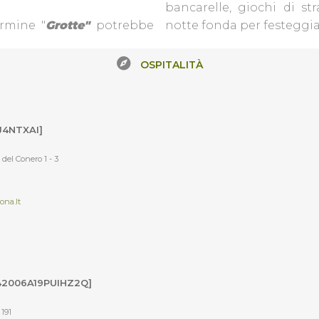
bancarelle, giochi di s
ermine "
Grotte"
potrebbe
notte fonda per festeggia
OSPITALITÀ
J4NTXAI]
a del Conero 1 - 3
ona.it
42006A19PUIHZ2Q]
 191