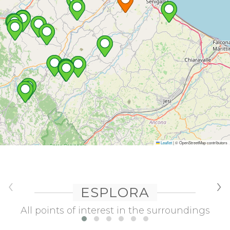
Leaflet
|
© OpenStreetMap contributors
‹
›
ESPLORA
All points of interest in the surroundings