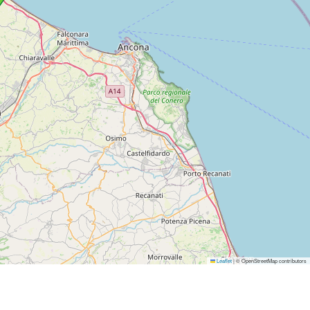
Leaflet
|
© OpenStreetMap contributors