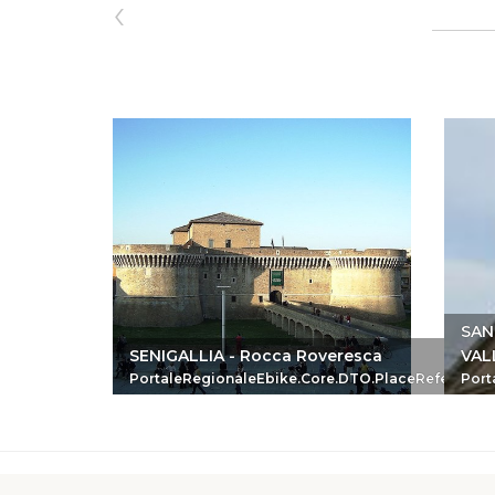
‹
SAN
SENIGALLIA - Rocca Roveresca
VAL
PortaleRegionaleEbike.Core.DTO.PlaceReferenc
Port