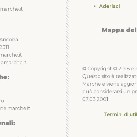
Aderisci
marche.it
Mappa del 
5 Ancona
2311
marche.it
emarche.it
© Copyright © 2018 e-Li
he:
Questo sito è realizzat
Marche e viene aggior
può considerarsi un pro
07.03.2001
ro
ne.marche.it
Termini di uti
nali: