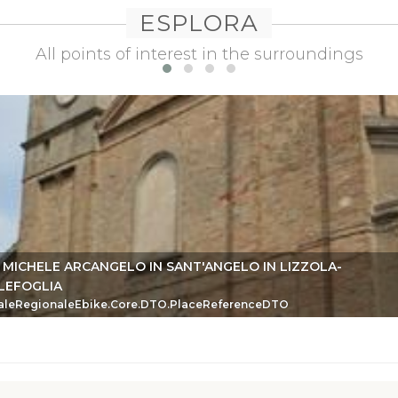
ESPLORA
All points of interest in the surroundings
 MICHELE ARCANGELO IN SANT'ANGELO IN LIZZOLA-
LEFOGLIA
eDTO
aleRegionaleEbike.Core.DTO.PlaceReferenceDTO