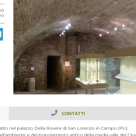
RO
MPO
CONTATTI
lestito nel palazzo Della Rovere di San Lorenzo in Campo (PU).
ll'ambiente e del popolamento antico della media valle del Cesan