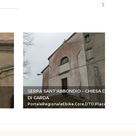
›
SERRA SANT'ABBONDIO - CHIESA DI S. LORENZO
ABBAZI
DI CARDA
ACQUA
PortaleRegionaleEbike.Core.DTO.PlaceReferenceDTO
Portale