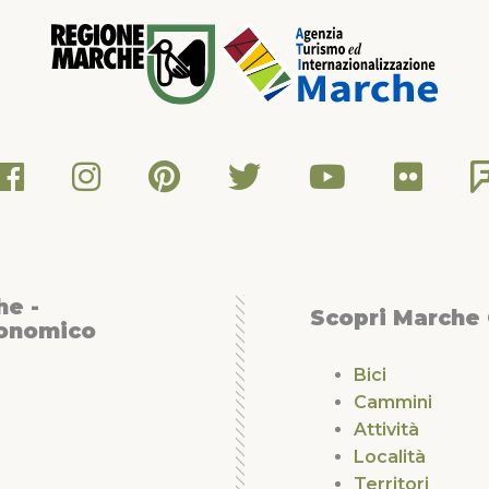
he -
Scopri Marche
conomico
Bici
Cammini
Attività
Località
Territori