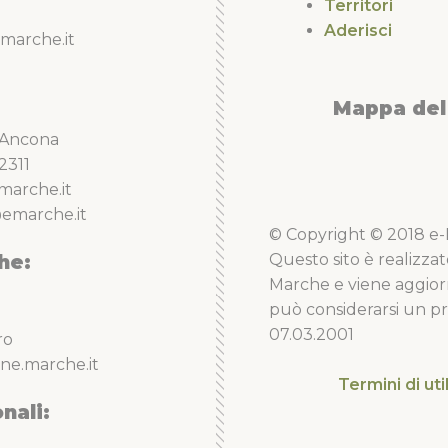
Territori
Aderisci
marche.it
Mappa del 
5 Ancona
2311
marche.it
emarche.it
© Copyright © 2018 e-Li
he:
Questo sito è realizzat
Marche e viene aggior
può considerarsi un pro
07.03.2001
ro
ne.marche.it
Termini di uti
nali: