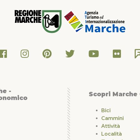
he -
Scopri Marche
conomico
Bici
Cammini
Attività
Località