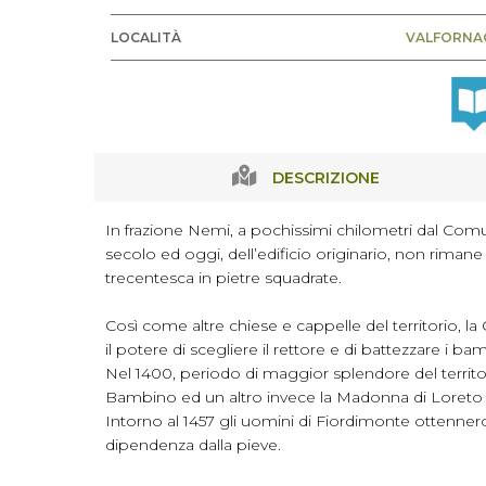
LOCALITÀ
VALFORNA
DESCRIZIONE
In frazione Nemi, a pochissimi chilometri dal Comu
secolo ed oggi, dell’edificio originario, non rimane
trecentesca in pietre squadrate.
Così come altre chiese e cappelle del territorio, la
il potere di scegliere il rettore e di battezzare i ba
Nel 1400, periodo di maggior splendore del territori
Bambino ed un altro invece la Madonna di Loret
Intorno al 1457 gli uomini di Fiordimonte ottennero d
dipendenza dalla pieve.