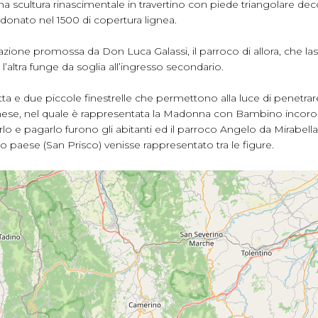
a scultura rinascimentale in travertino con piede triangolare deco
 donato nel 1500 di copertura lignea.
azione promossa da Don Luca Galassi, il parroco di allora, che las
 l’altra funge da soglia all’ingresso secondario.
tta e due piccole finestrelle che permettono alla luce di penetra
inese, nel quale è rappresentata la Madonna con Bambino incoron
lo e pagarlo furono gli abitanti ed il parroco Angelo da Mirabella
uo paese (San Prisco) venisse rappresentato tra le figure.