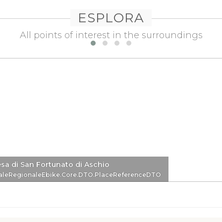
ESPLORA
All points of interest in the surroundings
sa di San Fortunato di Aschio
eDTO
aleRegionaleEbike.Core.DTO.PlaceReferenceDTO