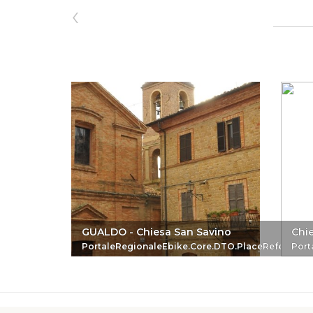
‹
GUALDO - Chiesa San Savino
Chie
PortaleRegionaleEbike.Core.DTO.PlaceReferenc
Port