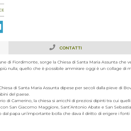
CE
CONTATTI
ne di Fiordimonte, sorge la Chiesa di Santa Maria Assunta che ven
 più nulla; quello che è possibile ammirare oggi è un collage di mu
 Chiesa di Santa Maria Assunta dipese per secoli dalla pieve di Bo
mbini del paese.
o di Camerino, la chiesa si arricchì di preziosi dipinti tra cui que
o con San Giacomo Maggiore, Sant’Antonio Abate e San Sebasti
al papa un’importante bolla che dava il diritto di erigere i fonti 