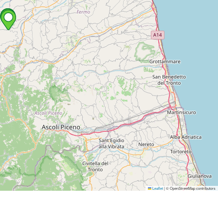
Leaflet
|
© OpenStreetMap contributors