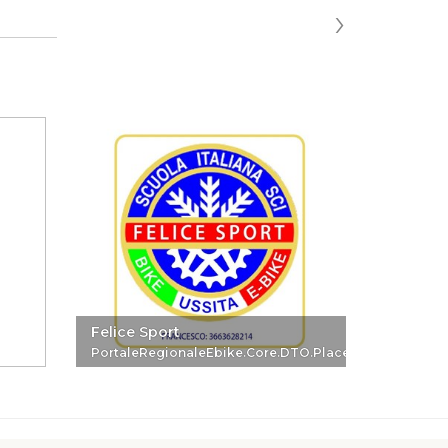
›
Felice Sport
Chiesa 
PortaleRegionaleEbike.Core.DTO.PlaceReferenceDTO
Portale