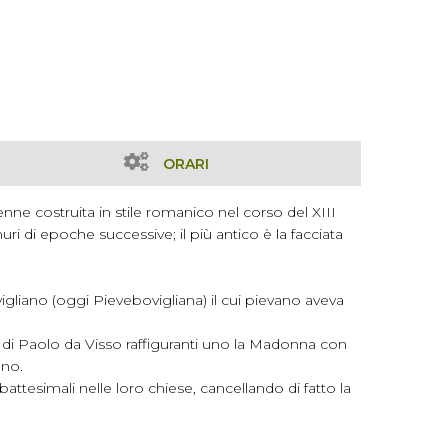
ORARI
ne costruita in stile romanico nel corso del XIII
ri di epoche successive; il più antico è la facciata
vigliano (oggi Pievebovigliana) il cui pievano aveva
lli di Paolo da Visso raffiguranti uno la Madonna con
ano.
battesimali nelle loro chiese, cancellando di fatto la