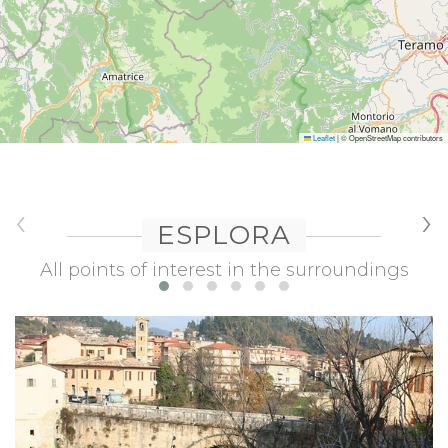
Leaflet
|
© OpenStreetMap contributors
‹
›
ESPLORA
All points of interest in the surroundings