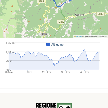
Leaflet
© OpenStreetMap contributors
1,250m
Altitudine
1,000m
750m
500m
0.0km
10.0km
20.0km
30.0km
40.0km