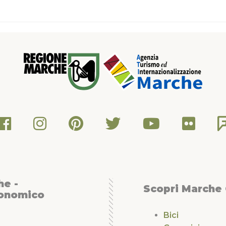
he -
Scopri Marche
conomico
Bici