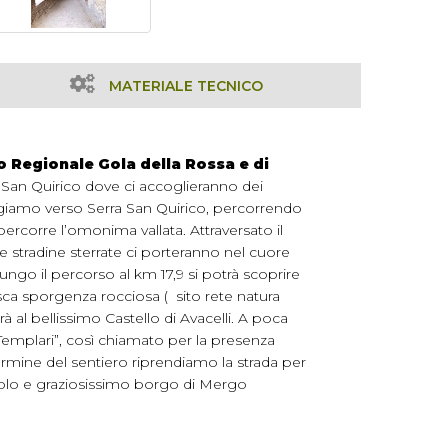
MATERIALE TECNICO
o Regionale Gola della Rossa e di
ra San Quirico dove ci accoglieranno dei
irigiamo verso Serra San Quirico, percorrendo
ercorre l’omonima vallata. Attraversato il
 stradine sterrate ci porteranno nel cuore
ungo il percorso al km 17,9 si potrà scoprire
ca sporgenza rocciosa ( sito rete natura
 al bellissimo Castello di Avacelli. A poca
Templari”, così chiamato per la presenza
ermine del sentiero riprendiamo la strada per
iccolo e graziosissimo borgo di Mergo