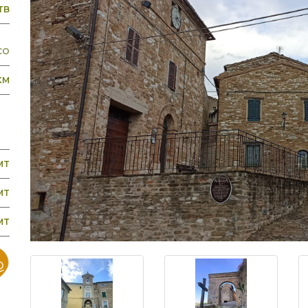
TB
CO
KM
MT
MT
MT