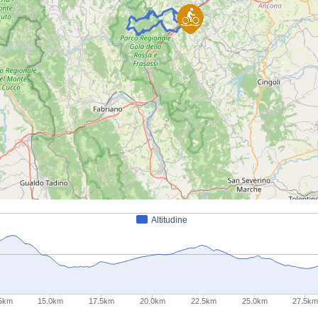
Altitudine
5km
15.0km
17.5km
20.0km
22.5km
25.0km
27.5k