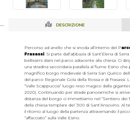
DESCRIZIONE
Percorso ad anello che si snoda all’interno del P
arc
Frasassi
. Si parte dall’abbazia di Sant’Elena di Ser
bellissimi daini nel parco adiacente alla chiesa. Ci d
una stradina secondaria parallela al fiume Esino che p
magnifico borgo medievale di Serra San Quirico delle
del parco Regionale Gola della Rossa e di Frasassi. L
“Valle Scappuccia” luogo reso magico dalla gigantes
2020). Continuando per strade panoramiche si arriverà
distanza del borgo ci immettiamo nel “Sentiero dei 
della chiesa templare del ‘300 di Sant’Ansovino. Al t
il ritorno al luogo della partenza attraversando il p
“affacciato” sulla Valle Esino.