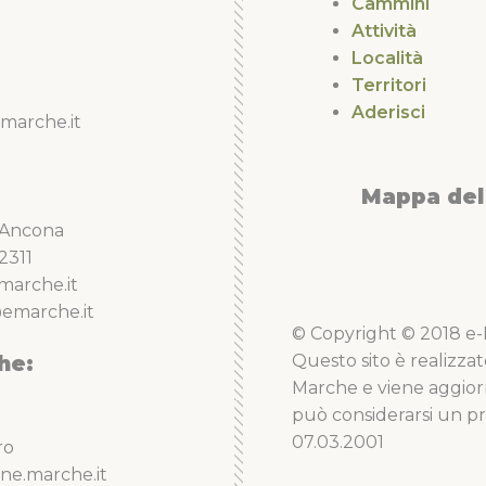
Cammini
Attività
Località
Territori
Aderisci
marche.it
Mappa del 
5 Ancona
2311
marche.it
emarche.it
© Copyright © 2018 e-Li
he:
Questo sito è realizzat
Marche e viene aggior
può considerarsi un pro
07.03.2001
ro
ne.marche.it