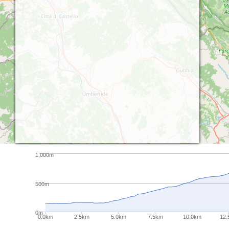
1,000m
500m
0m
0.0km
2.5km
5.0km
7.5km
10.0km
12.