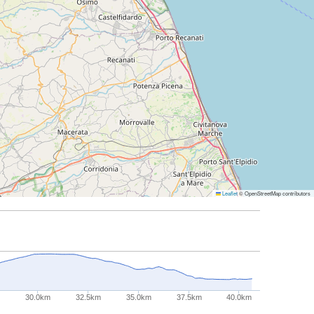
Leaflet
© OpenStreetMap contributors
m
30.0km
32.5km
35.0km
37.5km
40.0km