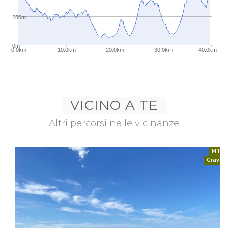
250m
0m
0.0km
10.0km
20.0km
30.0km
40.0km
VICINO A TE
Altri percorsi nelle vicinanze
MTB
Gravel