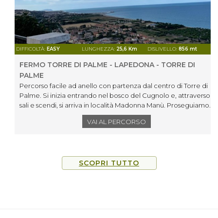
DIFFICOLTÀ:
EASY
LUNGHEZZA:
25,6 Km
DISLIVELLO:
856 mt
FERMO TORRE DI PALME - LAPEDONA - TORRE DI
PALME
Percorso facile ad anello con partenza dal centro di Torre di
Palme. Si inizia entrando nel bosco del Cugnolo e, attraverso
sali e scendi, si arriva in località Madonna Manù. Proseguiamo
sia su strade asfaltate, bianche e sterrate per riportarci al
VAI AL PERCORSO
punto di partenza
SCOPRI TUTTO