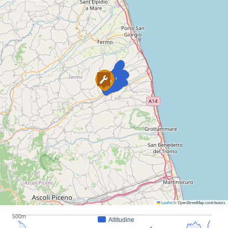
Leaflet
© OpenStreetMap contributors
500m
Altitudine