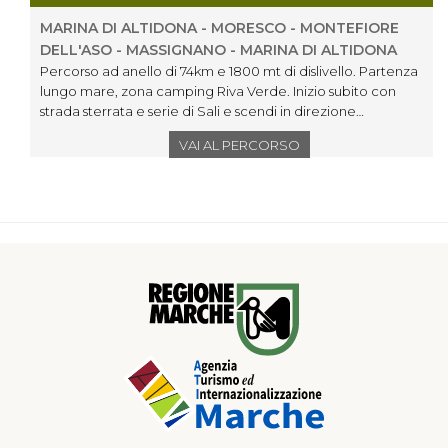
MARINA DI ALTIDONA - MORESCO - MONTEFIORE
DELL'ASO - MASSIGNANO - MARINA DI ALTIDONA
Percorso ad anello di 74km e 1800 mt di dislivello. Partenza
lungo mare, zona camping Riva Verde. Inizio subito con
strada sterrata e serie di Sali e scendi in direzione
Moresco/Monterubbiano. Proseguiamo attraverso strade
VAI AL PERCORSO
bianche e sterrato in direzione Montefiore dell’Aso.
Attraversiamo Massignano, per poi fare tutto il lungomare fino
al punto di partenza.