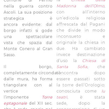
Comune di Fermo
Madonna dell’Olmo
,
nella guerra contro
con all’interno
Ascoli. La sua posizione
un’edicola religiosa
strategica è
affrescata dal Pagani
ancora evidente: dal
che divide in modo
borgo infatti si gode
inconsueto e
una spettacolare
originale la chiesa in
vista che spazia dal
due. Ha cambiato
Monte Conero al Gran
invece destinazione
Sasso.
d’uso la
Chiesa di
Il borgo,
Santa Sofia
, che
completamente circondato
s’incontra dopo
dalle mura, ha forma
essere passati sotto
triangolare con al
la torre dell’Orologio;
vertice
conosciuta come
lu
l’imponente
Torre
teatrì
, è stata
eptagonale
del XII sec.
sede, dopo la