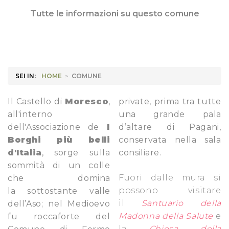
Tutte le informazioni su questo comune
SEI IN:
HOME
>
COMUNE
Il Castello di
Moresco
,
private, prima tra tutte
all'interno
una grande pala
dell'Associazione de
I
d’altare di Pagani,
Borghi più belli
conservata nella sala
d'Italia
, sorge sulla
consiliare.
sommità di un colle
Fuori dalle mura si
che domina
possono visitare
la sottostante valle
il
Santuario della
dell’Aso; nel Medioevo
Madonna della Salute
e
fu roccaforte del
la
Chiesa della