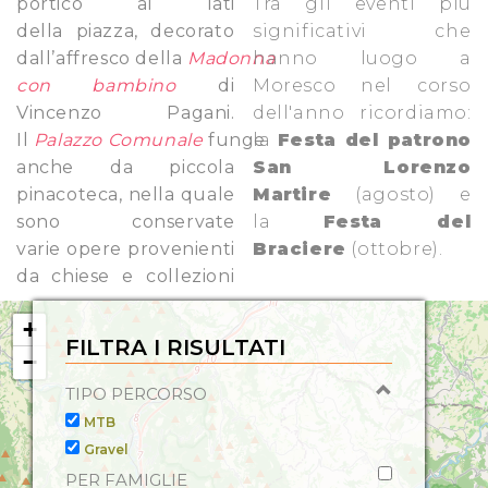
portico ai lati
Tra gli eventi più
della piazza, decorato
significativi che
dall’affresco della
Madonna
hanno luogo a
con bambino
di
Moresco nel corso
Vincenzo Pagani.
dell'anno ricordiamo:
Il
Palazzo Comunale
funge
la
Festa del patrono
anche da piccola
San Lorenzo
pinacoteca, nella quale
Martire
(agosto) e
sono conservate
la
Festa del
varie opere provenienti
Braciere
(ottobre).
da chiese e collezioni
+
FILTRA I RISULTATI
−
TIPO PERCORSO
MTB
Gravel
PER FAMIGLIE