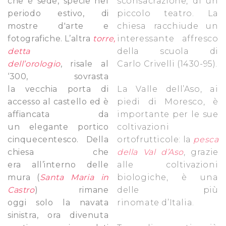
che è sede, specie nel
sconsacrazione, di un
periodo estivo, di
piccolo teatro. La
mostre d'arte e
chiesa racchiude un
fotografiche. L’altra
torre,
interessante affresco
detta
della scuola di
dell’orologio
, risale al
Carlo Crivelli (1430-95).
‘300, sovrasta
la vecchia porta di
La Valle dell’Aso, ai
accesso al castello ed è
piedi di Moresco, è
affiancata da
importante per le sue
un elegante portico
coltivazioni
cinquecentesco. Della
ortofrutticole: la
pesca
chiesa che
della Val d’Aso
, grazie
era all’interno delle
alle coltivazioni
mura (
Santa Maria in
biologiche, è una
Castro
) rimane
delle più
oggi solo la navata
rinomate d’Italia.
sinistra, ora divenuta