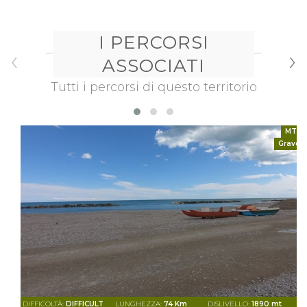
I PERCORSI
‹
›
ASSOCIATI
Tutti i percorsi di questo territorio
MTB
Gravel
DIFFICOLTÀ:
DIFFICULT
LUNGHEZZA:
74 Km
DISLIVELLO:
1890 mt