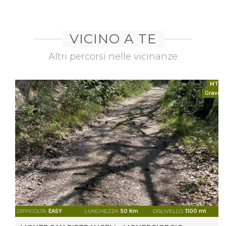
VICINO A TE
Altri percorsi nelle vicinanze
MTB
Gravel
DIFFICOLTÀ:
EASY
LUNGHEZZA:
50 Km
DISLIVELLO:
1100 mt