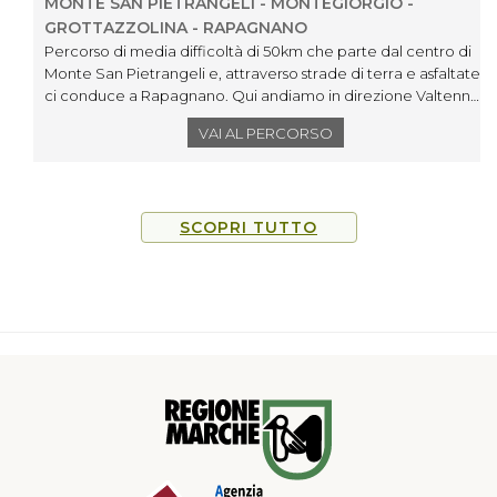
MONTE SAN PIETRANGELI - MONTEGIORGIO -
GROTTAZZOLINA - RAPAGNANO
Percorso di media difficoltà di 50km che parte dal centro di
Monte San Pietrangeli e, attraverso strade di terra e asfaltate,
ci conduce a Rapagnano. Qui andiamo in direzione Valtenna
e, percorrendo una strada lungofiume, arriviamo al centro di
VAI AL PERCORSO
Grottazzolina per poi proseguire al centro di Magliano di
Tenna e continuare in direzione Montegiorgio su terreni misti.
Su strade di terra e strade bianche si arriva ad Alteta per poi
tornare in direzione di Monte San Pietrangeli.
SCOPRI TUTTO