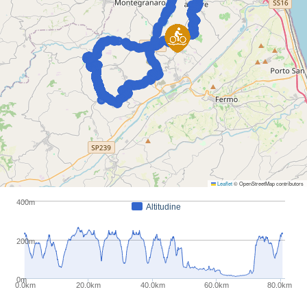
Leaflet
© OpenStreetMap contributors
400m
Altitudine
200m
0m
0.0km
20.0km
40.0km
60.0km
80.0km