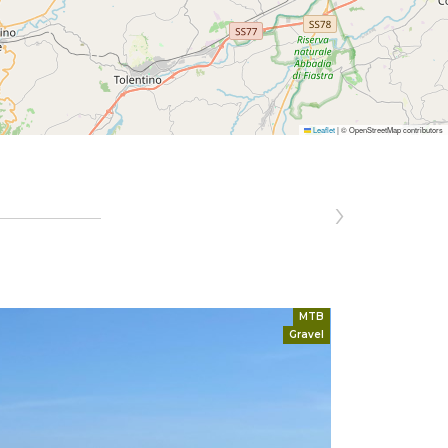
Leaflet
|
© OpenStreetMap contributors
›
MTB
Gravel