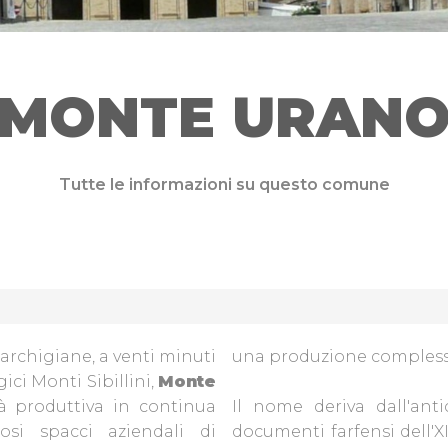
MONTE URAN
Tutte le informazioni su questo comune
marchigiane, a venti minuti
una produzione complessiv
ci Monti Sibillini,
Monte
tà produttiva in continua
Il nome deriva dall'an
osi spacci aziendali di
documenti farfensi dell'X