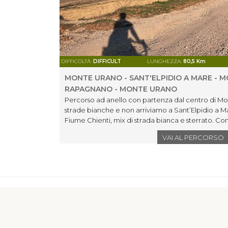
DIFFICOLTÀ:
DIFFICULT
LUNGHEZZA:
80,5 Km
MONTE URANO - SANT'ELPIDIO A MARE - M
RAPAGNANO - MONTE URANO
Percorso ad anello con partenza dal centro di Mon
strade bianche e non arriviamo a Sant’Elpidio a M
Fiume Chienti, mix di strada bianca e sterrato. Con
direzione Monte San Pietrangeli, Rapagnano, per p
VAI AL PERCORSO
partenza,