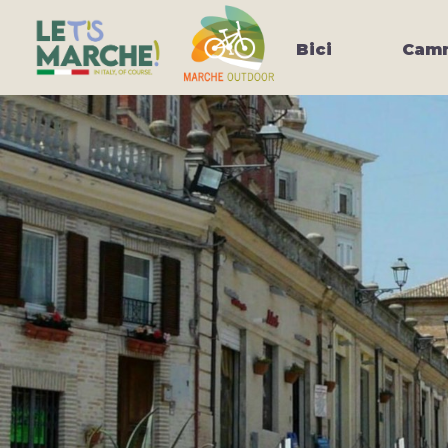
Bici
Camm