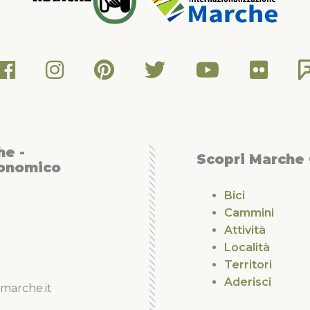
he -
Scopri Marche
conomico
Bici
Cammini
Attività
Località
Territori
Aderisci
marche.it