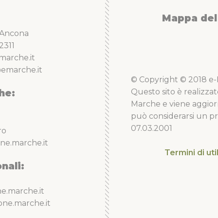
Mappa del 
5 Ancona
2311
marche.it
emarche.it
© Copyright © 2018 e-Li
he:
Questo sito è realizzat
Marche e viene aggior
può considerarsi un pro
07.03.2001
ro
ne.marche.it
Termini di uti
nali:
e.marche.it
one.marche.it