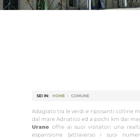
SEI IN:
HOME
>
COMUNE
Adagiato tra le verdi e riposanti colline 
dal mare Adriatico ed a pochi km dai magi
Urano
offre ai suoi visitatori una real
espansione (attraverso i suoi numer