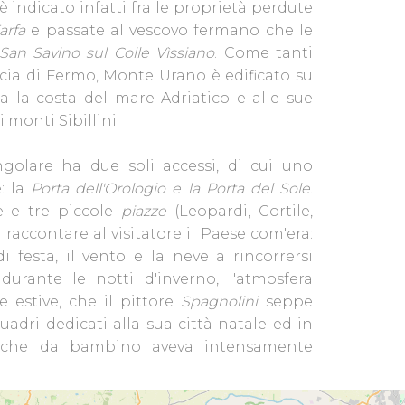
o è indicato infatti fra le proprietà perdute
arfa
e passate al vescovo fermano che le
San Savino sul Colle Vìssiano
. Come tanti
ncia di Fermo, Monte Urano è edificato su
a la costa del mare Adriatico e alle sue
i monti Sibillini.
ngolare ha due soli accessi, di cui uno
: la
Porta dell'Orologio e la Porta del Sole
.
vie e tre piccole
piazze
(Leopardi, Cortile,
raccontare al visitatore il Paese com'era:
di festa, il vento e la neve a rincorrersi
durante le notti d'inverno, l'atmosfera
e estive, che il pittore
Spagnolini
seppe
quadri dedicati alla sua città natale ed in
li che da bambino aveva intensamente