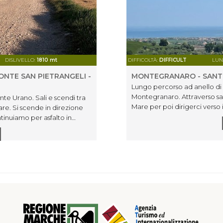
DISLIVELLO:
1810 mt
DIFFICOLTÀ:
DIFFICULT
LUN
ONTE SAN PIETRANGELI -
MONTEGRANARO - SANT'
Lungo percorso ad anello di 
Montegranaro. Attraverso sali
te Urano. Sali e scendi tra
Mare per poi dirigerci verso 
are. Si scende in direzione
costeggiamo il fiume per poi
tinuiamo per asfalto in
paese andiamo verso il centro
oi arrivare al punto di
Casette d'Ete per poi salire v