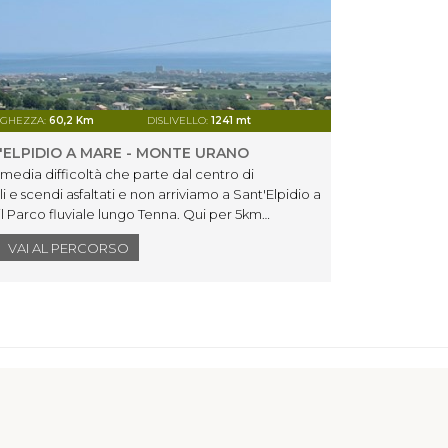
GHEZZA:
60,2 Km
DISLIVELLO:
1241 mt
ELPIDIO A MARE - MONTE URANO
media difficoltà che parte dal centro di
 e scendi asfaltati e non arriviamo a Sant'Elpidio a
il Parco fluviale lungo Tenna. Qui per 5km
 dirigerci verso Monte Urano. Passando fuori dal
VAI AL PERCORSO
 di Sant'Elpidio a Mare, a seguire il centro di
erso il punto di partenza su strada asfaltata.