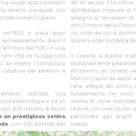
omia locale, appuntamenti
del XII secolo; il territori
lima sereno, piacevole, con
dall'
Abbazia imperiale di F
’entroterra marchigiano.
assegnò al
Monastero di 
altri Comuni della Provi
 dell'800, è stata quasi
un colle da cui si domin
a successivamente, dopo il
spalle si erge la catena de
all'inizio del '900, in una
turiero che ne fa oggi uno
Il
Castello
, a pianta tria
to da essere riconosciuto
esclusivamente pedonale
n calzature per bambini e
All'interno, sei strette 
Marconi) sono da secoli a 
l'aria allegra dei giorni 
damente radicata, una
furiosamente nei vicoli 
vanzata tecnologia e ad un
serena di certe mattinat
urali doti italiane di buon
ritrarre con vivacità nei 
 un prestigioso centro
particolare agli ango
ndo
con 400 aziende per
vissuto.