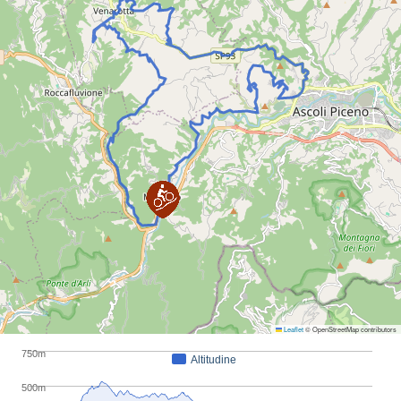
Leaflet
© OpenStreetMap contributors
750m
Altitudine
500m