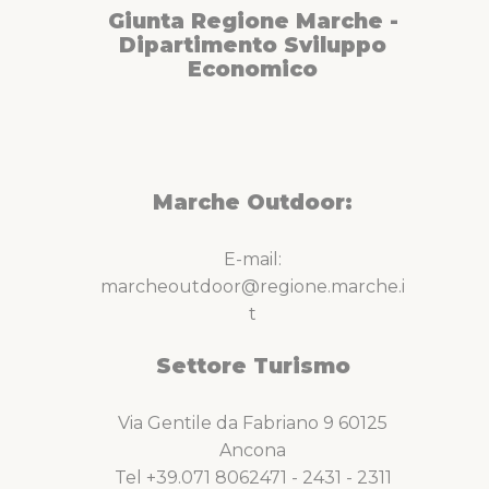
vita serale.Proseguite per il porto, cuore pulsante della città,
Giunta Regione Marche -
immersi nei suoni e nei profumi dei pescherecci e del
Dipartimento Sviluppo
mercato ittico. Concludete il viaggio al Parco naturale della
Economico
Sentina, oasi faunistica di grande pregio.
Marche Outdoor:
E-mail:
marcheoutdoor@regione.marche.i
t
Settore Turismo
Via Gentile da Fabriano 9 60125
Ancona
Tel +39.071 8062471 - 2431 - 2311