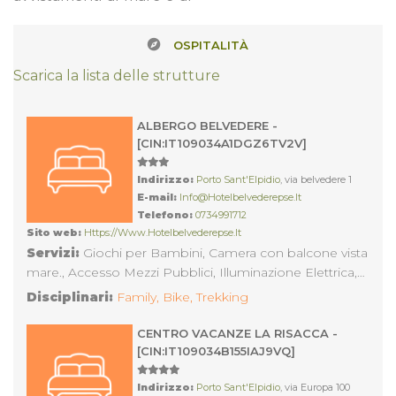
OSPITALITÀ
Scarica la lista delle strutture
ALBERGO BELVEDERE -
[CIN:IT109034A1DGZ6TV2V]
Indirizzo:
Porto Sant'Elpidio
, via belvedere 1
E-mail:
Info@hotelbelvederepse.it
Telefono:
0734991712
Sito web:
Https://www.hotelbelvederepse.it
Servizi:
Giochi per Bambini, Camera con balcone vista
mare., Accesso Mezzi Pubblici, Illuminazione Elettrica,
Aria Condizionata con Impianto non Centralizzato,
Disciplinari:
Family,
Bike,
Trekking
Estintori, Supplemento doppia uso Singola,
Parcheggio non Custodito, Asciugacapelli, Camere
CENTRO VACANZE LA RISACCA -
Doppie, Telefono in camera, Supplemento letto
[CIN:IT109034B155IAJ9VQ]
Aggiunto, Spiaggia Convenzionata, Mezza Pensione a
Persona, Riscaldamento, Ascensore, Pensione
Indirizzo:
Porto Sant'Elpidio
, via Europa 100