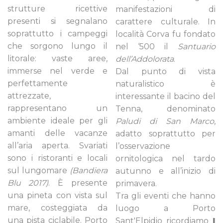
strutture ricettive
manifestazioni di
presenti si segnalano
carattere culturale. In
soprattutto i campeggi
località Corva fu fondato
che sorgono lungo il
nel ‘500 il
Santuario
litorale: vaste aree,
dell’Addolorata
.
immerse nel verde e
Dal punto di vista
perfettamente
naturalistico è
attrezzate,
interessante il bacino del
rappresentano un
Tenna, denominato
ambiente ideale per gli
Paludi di San Marco
,
amanti delle vacanze
adatto soprattutto per
all’aria aperta. Svariati
l’osservazione
sono i ristoranti e locali
ornitologica nel tardo
sul lungomare
(Bandiera
autunno e all’inizio di
Blu 2017)
. È presente
primavera.
una pineta con vista sul
Tra gli eventi che hanno
mare, costeggiata da
luogo a Porto
una pista ciclabile. Porto
Sant'Elpidio ricordiamo
I