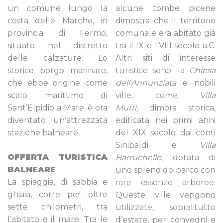
un comune lungo la
alcune tombe picene
costa delle Marche, in
dimostra che il territorio
provincia di Fermo,
comunale era abitato già
situato nel distretto
tra il IX e l'VIII secolo a.C.
delle calzature. Lo
Altri siti di interesse
storico borgo marinaro,
turistico sono: la
Chiesa
che ebbe origine come
dell’Annunziata
e nobili
scalo marittimo di
ville, come
Villa
Sant’Elpidio a Mare, è ora
Murri,
dimora storica,
diventato un’attrezzata
edificata nei primi anni
stazione balneare.
del XIX secolo dai conti
Sinibaldi e
Villa
OFFERTA TURISTICA
Barruchello
, dotata di
BALNEARE
uno splendido parco con
La spiaggia, di sabbia e
rare essenze arboree.
ghiaia, corre per oltre
Queste ville vengono
sette chilometri, tra
utilizzate, soprattutto
l’abitato e il mare. Tra le
d’estate, per convegni e