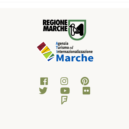
foce del fiume Ete, si raggiunge Marina Palmense da cui è
possibile fare una deviazione, percorrendo un tratto di strada
condivisa con le auto, a Torre di Palme, prezioso borgo sulla
cima di un colle. Un luogo senza tempo dove le strette viuzze
si snodano tra le facciate in cotto delle case e offrono vedute
sul mare e sulle splendide colline circostanti.Tornati sulla costa
pedalate verso Pedaso, il cui faro simboleggia l’anima
marittima e il punto di riferimento da secoli per i naviganti. A
questo punto sarà necessario percorrere un breve tratto
della Strada Statale 16 fino a Cupra Marittima che deve il
nome all'antica divinità pagana delle acque, della fecondità e
del desiderio.Qui, inizia la Riviera delle Palme, uno dei tratti di
costa più affascinanti e suggestivi delle Marche caratterizzato
dall’ampio lungomare, i viali, i giardini e la ricca presenza di
palme. Da un lato il mare con le sue spiagge e dall’altro le
colline come un quadro dipinto.La pista ciclabile vi condurrà
a Grottammare, la “perla dell’Adriatico”, nella cui parte “alta” il
borgo medievale regala una vista suggestiva su tutta la
Riviera. Arrivate così a San Benedetto del Tronto, regina
indiscussa della Riviera delle Palme. Dalla lunga tradizione
marittima, colpisce per la spiaggia dorata e il lungomare
alberato ideale per passeggiate rilassanti e per una vivace