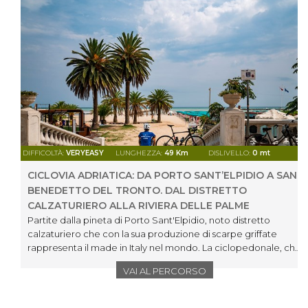
DIFFICOLTÀ:
VERYEASY
LUNGHEZZA:
49 Km
DISLIVELLO:
0 mt
CICLOVIA ADRIATICA: DA PORTO SANT’ELPIDIO A SAN
BENEDETTO DEL TRONTO. DAL DISTRETTO
CALZATURIERO ALLA RIVIERA DELLE PALME
Partite dalla pineta di Porto Sant'Elpidio, noto distretto
calzaturiero che con la sua produzione di scarpe griffate
rappresenta il made in Italy nel mondo. La ciclopedonale, che
costeggia la spiaggia, attraversa Lido Fermo e arriva a Porto
VAI AL PERCORSO
San Giorgio, passando tra bellissimi stabilimenti balneari e
curata pavimentazione che fanno da cornice alle eleganti
palazzine Liberty.Percorrendo il nuovo ponte ciclabile sulla