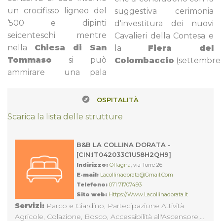
un crocifisso ligneo del
suggestiva cerimonia
‘500 e dipinti
d'investitura dei nuovi
seicenteschi mentre
Cavalieri della Contesa e
nella
Chiesa di San
la
Fiera del
Tommaso
si può
Colombaccio
(settembre)
ammirare una pala
OSPITALITÀ
Scarica la lista delle strutture
B&B LA COLLINA DORATA -
[CIN:IT042033C1U58H2QH9]
Indirizzo:
Offagna
, via Torre 26
E-mail:
Lacollinadorata@gmail.com
Telefono:
071 71707493
Sito web:
Https://www.lacollinadorata.it
Servizi:
Parco e Giardino, Partecipazione Attività
Agricole, Colazione, Bosco, Accessibilità all'Ascensore,