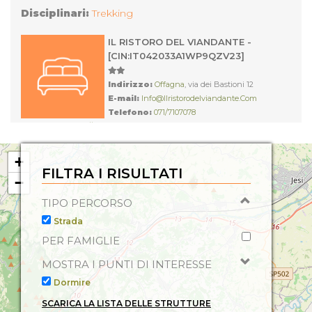
Aria Condizionata con Impianto Centralizzato,
Disciplinari:
Trekking
Asciugacapelli, Spagnolo, Francese, Accesso ad
Internet, Inglese,
IL RISTORO DEL VIANDANTE -
[CIN:IT042033A1WP9QZV23]
Indirizzo:
Offagna
, via dei Bastioni 12
E-mail:
Info@ilristorodelviandante.com
Telefono:
071/7107078
Sito web:
Https://www.ilristorodelviandante.com
Servizi:
+
FILTRA I RISULTATI
Disciplinari:
Bike
−
TIPO PERCORSO
Strada
PER FAMIGLIE
MOSTRA I PUNTI DI INTERESSE
Dormire
SCARICA LA LISTA DELLE STRUTTURE