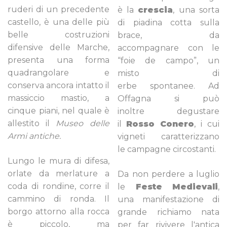
ruderi di un precedente
è la
crescia
, una sorta
castello, è una delle più
di piadina cotta sulla
belle costruzioni
brace, da
difensive delle Marche,
accompagnare con le
presenta una forma
“foie de campo”, un
quadrangolare e
misto di
conserva ancora intatto il
erbe spontanee. Ad
massiccio mastio, a
Offagna si può
cinque piani, nel quale è
inoltre degustare
allestito il
Museo delle
il
Rosso Conero
, i cui
Armi antiche.
vigneti caratterizzano
le campagne circostanti.
Lungo le mura di difesa,
orlate da merlature a
Da non perdere a luglio
coda di rondine, corre il
le
Feste Medievali
,
cammino di ronda. Il
una manifestazione di
borgo attorno alla rocca
grande richiamo nata
è piccolo, ma
per far rivivere l'antica