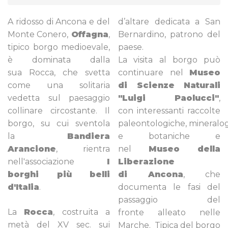
A ridosso di Ancona e del
d’altare dedicata a San
Monte Conero,
Offagna
,
Bernardino, patrono del
tipico borgo medioevale,
paese.
è dominata dalla
La visita al borgo può
sua Rocca, che svetta
continuare nel
Museo
come una solitaria
di Scienze Naturali
vedetta sul paesaggio
"Luigi Paolucci"
,
collinare circostante. Il
con interessanti raccolte
borgo, su cui sventola
paleontologiche, mineralog
la
Bandiera
e botaniche e
Arancione
, rientra
nel
Museo della
nell'associazione
I
Liberazione
borghi più belli
di Ancona
, che
d'Italia
.
documenta le fasi del
passaggio del
La
Rocca
, costruita a
fronte alleato nelle
metà del XV sec. sui
Marche. Tipica del borgo