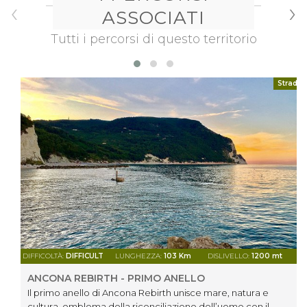
‹
›
ASSOCIATI
Tutti i percorsi di questo territorio
Strada
DIFFICOLTÀ:
DIFFICULT
LUNGHEZZA:
103 Km
DISLIVELLO:
1200 mt
ANCONA REBIRTH - PRIMO ANELLO
Il primo anello di Ancona Rebirth unisce mare, natura e
cultura, emblema della riconciliazione dell’uomo con il