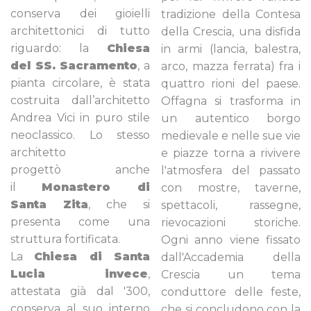
conserva dei gioielli
tradizione della Contesa
architettonici di tutto
della Crescia, una disfida
riguardo: la
Chiesa
in armi (lancia, balestra,
del SS. Sacramento
, a
arco, mazza ferrata) fra i
pianta circolare, è stata
quattro rioni del paese.
costruita dall’architetto
Offagna si trasforma in
Andrea Vici in puro stile
un autentico borgo
neoclassico. Lo stesso
medievale e nelle sue vie
architetto
e piazze torna a rivivere
progettò anche
l'atmosfera del passato
il
Monastero di
con mostre, taverne,
Santa Zita
, che si
spettacoli, rassegne,
presenta come una
rievocazioni storiche.
struttura fortificata.
Ogni anno viene fissato
La
Chiesa di Santa
dall'Accademia della
Lucia
invece
,
Crescia un tema
attestata già dal '300,
conduttore delle feste,
conserva al suo interno
che si concludono con la