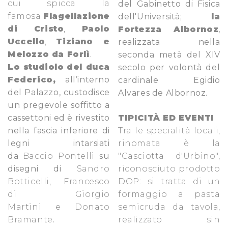
cui spicca la
del Gabinetto di Fisica
famosa
Flagellazione
dell'Università;
la
di Cristo
,
Paolo
Fortezza Albornoz
,
Uccello
,
Tiziano e
realizzata nella
Melozzo da Forlì
.
seconda metà del XIV
Lo studiolo
del duca
secolo per volontà del
Federico,
all’interno
cardinale Egidio
del Palazzo, custodisce
Alvares de Albornoz.
un pregevole soffitto a
cassettoni ed è rivestito
TIPICITÀ ED EVENTI
nella fascia inferiore di
Tra le specialità locali,
legni intarsiati
rinomata è la
da
Baccio Pontelli
su
"
Casciotta d'Urbino
",
disegni di
Sandro
riconosciuto prodotto
Botticelli
,
Francesco
DOP: si tratta di un
di Giorgio
formaggio a pasta
Martini
e
Donato
semicruda da tavola,
Bramante
.
realizzato sin