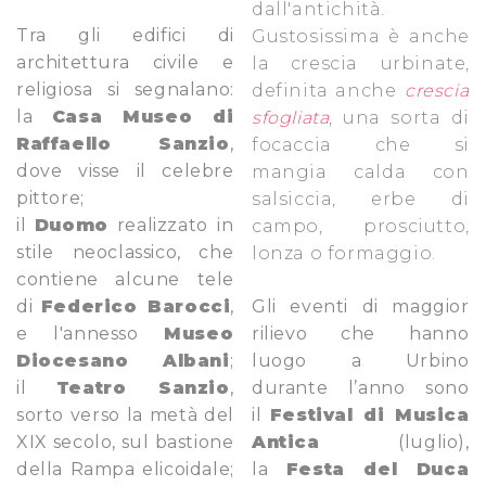
dall'antichità.
Tra gli edifici di
Gustosissima è anche
architettura civile e
la
crescia urbinate
,
religiosa si segnalano:
definita anche
crescia
la
Casa Museo di
sfogliata
, una sorta di
Raffaello Sanzio
,
focaccia che si
dove visse il celebre
mangia calda con
pittore;
salsiccia, erbe di
il
Duomo
realizzato in
campo, prosciutto,
stile neoclassico, che
lonza o formaggio.
contiene alcune tele
di
Federico Barocci
,
Gli eventi di maggior
e l'annesso
Museo
rilievo che hanno
Diocesano Albani
;
luogo a Urbino
il
Teatro Sanzio
,
durante l’anno sono
sorto verso la metà del
il
Festival di Musica
XIX secolo, sul bastione
Antica
(luglio),
della Rampa elicoidale;
la
Festa del Duca