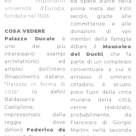
ed
importanti
ed opere d'arte nella
università d'Europa
,
prima metà del XVIII
fondata nel 1506.
secolo, grazie alle
committenze e alle
COSA VEDERE
donazioni di vari
Palazzo Ducale
è
membri della famiglia
uno dei più
Albani; il
Mausoleo
interessanti esempi
dei Duchi
, che fa
architettonici ed
parte di un complesso
artistici dell'intero
conventuale a cui è
Rinascimento italiano.
annesso il cimitero
"
Palazzo in forma di
cittadino, è situato
città
"
lo definì
poco fuori della cinta
Baldassarre
muraria della città,
Castiglione,
venne realizzato,
impressionato dalla
probabilmente, da
reggia dove
Francesco di Giorgio
dimorò
Federico da
Martini nella seconda