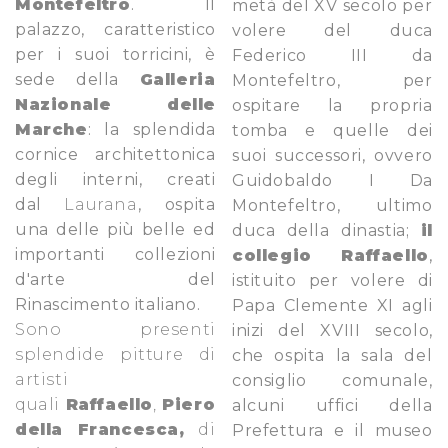
Montefeltro
. Il
metà del XV secolo per
palazzo, caratteristico
volere del duca
per i suoi torricini, è
Federico III da
sede della
Galleria
Montefeltro, per
Nazionale delle
ospitare la propria
Marche
: la splendida
tomba e quelle dei
cornice architettonica
suoi successori, ovvero
degli interni, creati
Guidobaldo I Da
dal
Laurana
, ospita
Montefeltro, ultimo
una delle più belle ed
duca della dinastia;
il
importanti collezioni
collegio Raffaello
,
d'arte del
istituito per volere di
Rinascimento italiano.
Papa Clemente XI agli
Sono presenti
inizi del XVIII secolo,
splendide pitture di
che ospita la sala del
artisti
consiglio comunale,
quali
Raffaello
,
Piero
alcuni uffici della
della Francesca,
di
Prefettura e il museo