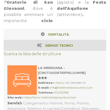
l
’Oratorio di San
(agosto) e la
Festa
Giovanni
, dove è
dell’Aquilone
possibile ammirare un
(settembre)
.
imponente
ciclo
OSPITALITÀ
SERVIZI TECNICI
Scarica la lista delle strutture
LA MERIDIANA -
[CIN:IT041067A1PWLUUN9B]
Indirizzo:
Urbino
, Via Urbinate 43
E-mail:
Info@hotelmeridianaurbino.com
Telefono:
0722320169
Sito web:
Https://www.hotelmeridianaurbino.com
Servizi:
Collegamento Internet, Tennis, Piscina,
Ascensore, Telefono in camera (Centralino), Ristorante,