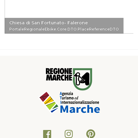
Chiesa di San Fortunato- Falerone
PortaleRegionaleEbike.Core.DTO.PlaceReferenceDTO