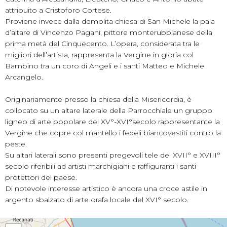
attribuito a Cristoforo Cortese.
Proviene invece dalla demolita chiesa di San Michele la pala
d’altare di Vincenzo Pagani, pittore monterubbianese della
prima metà del Cinquecento. L’opera, considerata tra le
migliori dell’artista, rappresenta la Vergine in gloria col
Bambino tra un coro di Angeli e i santi Matteo e Michele
Arcangelo.
Originariamente presso la chiesa della Misericordia, è
collocato su un altare laterale della Parrocchiale un gruppo
ligneo di arte popolare del XV°-XVI°secolo rappresentante la
Vergine che copre col mantello i fedeli biancovestiti contro la
peste.
Su altari laterali sono presenti pregevoli tele del XVII° e XVIII°
secolo riferibili ad artisti marchigiani e raffiguranti i santi
protettori del paese.
Di notevole interesse artistico è ancora una croce astile in
argento sbalzato di arte orafa locale del XVI° secolo.