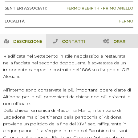
SENTIERI ASSOCIATI:
FERMO REBIRTH - PRIMO ANELLO
LOCALITÀ
FERMO
DESCRIZIONE
CONTATTI
ORARI
Riedificata nel Settecento in stile neoclassico e restaurata
nella facciata nel secondo dopoguerra, è sovrastata da un
imponente campanile costruito nel 1886 su disegno di G.B.
Alesiani.
All’interno sono conservate le più importanti opere d’arte di
Altidona per lo più provenienti da chiese non più esistenti o
non officiate.
Dalla chiesa romanica di Madonna Manù, in territorio di
Lapedona ma di pertinenza della parrocchia di Altidona,
proviene un polittico della fine del XIV° sec. raffigurante in
cinque pannelli “La Vergine in trono col Bambino tra i santi
Caterina d’Alessandria, Eleuterio, Ciriaco e Antonio abate