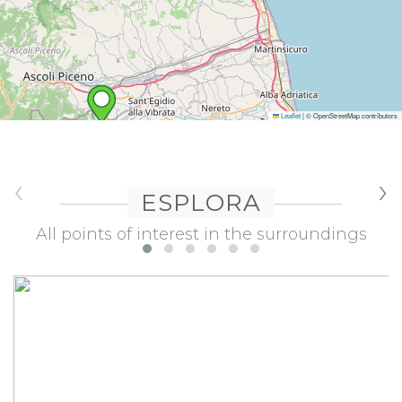
Leaflet
|
© OpenStreetMap contributors
‹
›
ESPLORA
All points of interest in the surroundings