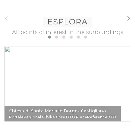
‹
›
ESPLORA
All points of interest in the surroundings
Chiesa di Santa Maria in Borgo- Castigliano
PortaleRegionaleEbike.Core.DTO.PlaceReferenceDTO