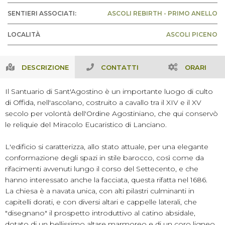
SENTIERI ASSOCIATI:
ASCOLI REBIRTH - PRIMO ANELLO
LOCALITÀ
ASCOLI PICENO
DESCRIZIONE
CONTATTI
ORARI
Il Santuario di Sant'Agostino è un importante luogo di culto
di Offida, nell'ascolano, costruito a cavallo tra il XIV e il XV
secolo per volontà dell'Ordine Agostiniano, che qui conservò
le reliquie del Miracolo Eucaristico di Lanciano.
L'edificio si caratterizza, allo stato attuale, per una elegante
conformazione degli spazi in stile barocco, così come da
rifacimenti avvenuti lungo il corso del Settecento, e che
hanno interessato anche la facciata, questa rifatta nel 1686.
La chiesa è a navata unica, con alti pilastri culminanti in
capitelli dorati, e con diversi altari e cappelle laterali, che
"disegnano" il prospetto introduttivo al catino absidale,
dotato di un bellissimo altare marmoreo e di un coro ligneo