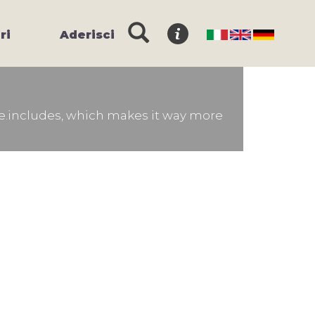
ri
Aderisci
e.includes, which makes it way more