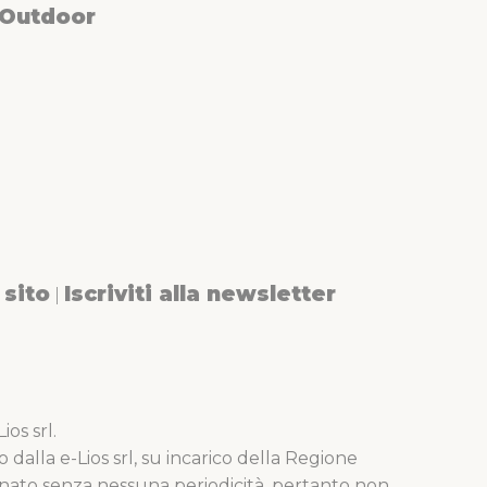
 Outdoor
sito
Iscriviti alla newsletter
|
os srl.
o dalla e-Lios srl, su incarico della Regione
nato senza nessuna periodicità, pertanto non