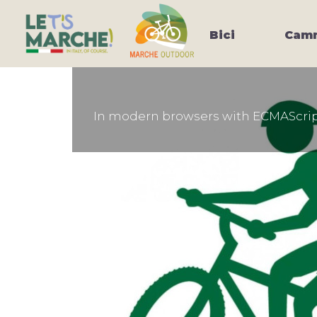
Bici
Camm
In modern browsers with ECMAScript