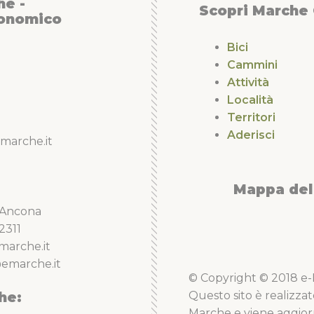
he -
Scopri Marche
conomico
Bici
Cammini
Attività
Località
Territori
Aderisci
marche.it
Mappa del 
5 Ancona
2311
marche.it
emarche.it
© Copyright © 2018 e-Li
he:
Questo sito è realizzat
Marche e viene aggior