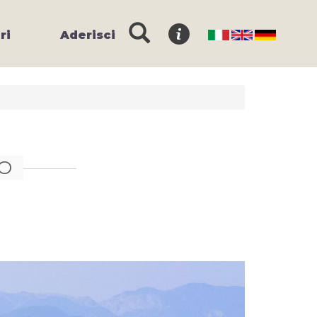
ri
Aderisci
DO