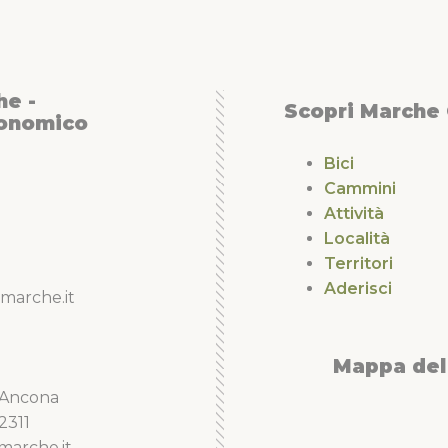
he -
Scopri Marche
conomico
Bici
Cammini
Attività
Località
Territori
Aderisci
marche.it
Mappa del 
5 Ancona
2311
marche.it