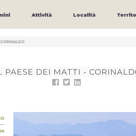
ini
Attività
Località
Territo
 - CORINALDO
L PAESE DEI MATTI - CORINAL
CO
DA