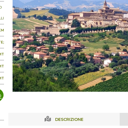
O
LI
KM
E;
MT
MT
MT
DESCRIZIONE