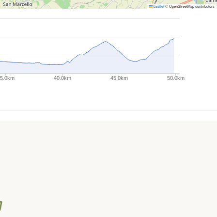
Leaflet
© OpenStreetMap contributors
35.0km
40.0km
45.0km
50.0km