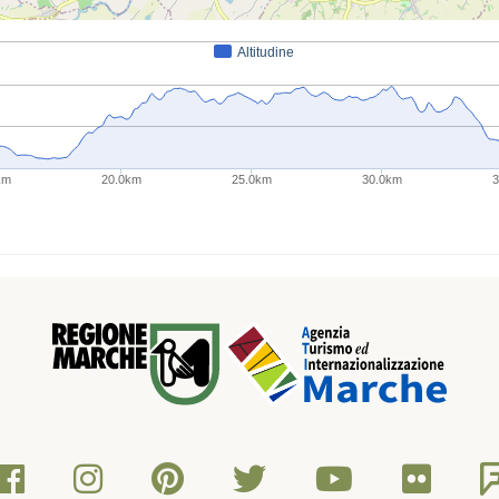
Altitudine
km
20.0km
25.0km
30.0km