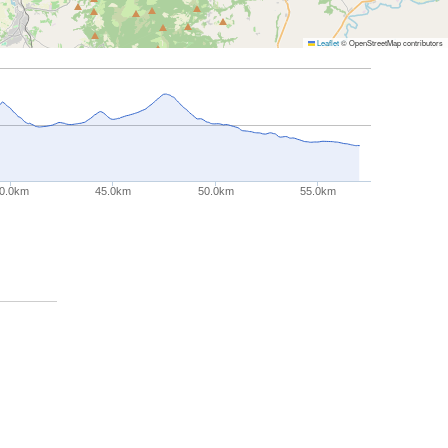
Leaflet
© OpenStreetMap contributors
0.0km
45.0km
50.0km
55.0km