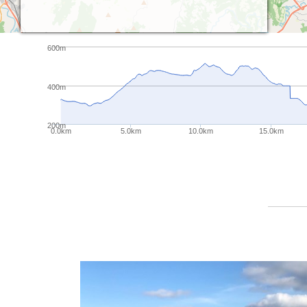
600m
400m
200m
0.0km
5.0km
10.0km
15.0km