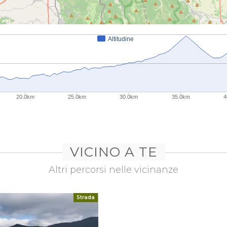
Altitudine
20.0km
25.0km
30.0km
35.0km
4
VICINO A TE
Altri percorsi nelle vicinanze
Strada