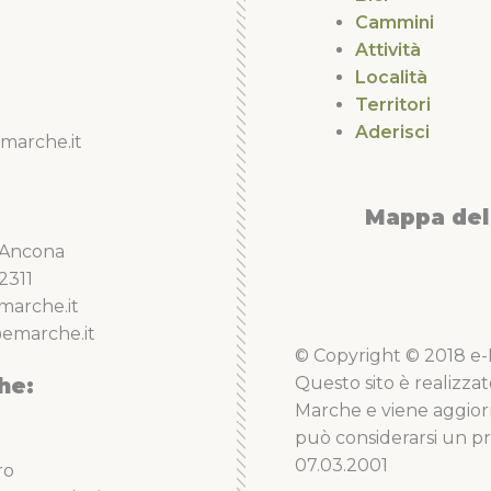
Cammini
Attività
Località
Territori
Aderisci
marche.it
Mappa del 
5 Ancona
2311
marche.it
emarche.it
© Copyright © 2018 e-Li
he:
Questo sito è realizzat
Marche e viene aggior
può considerarsi un pro
07.03.2001
ro