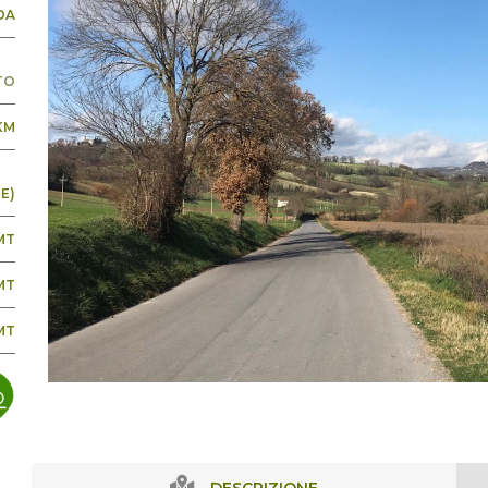
DA
TO
 KM
E)
MT
MT
MT