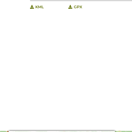
KML
GPX