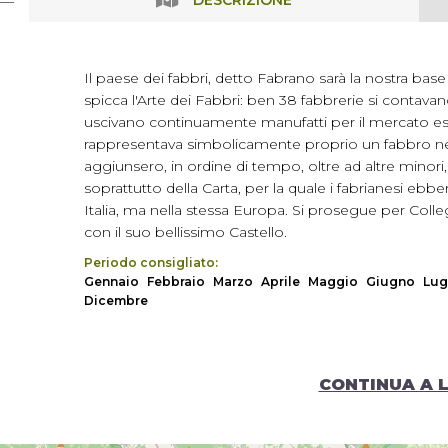
DESCRIZIONE
Il paese dei fabbri, detto Fabrano sarà la nostra base d
spicca l'Arte dei Fabbri: ben 38 fabbrerie si contavan
uscivano continuamente manufatti per il mercato est
rappresentava simbolicamente proprio un fabbro nell'at
aggiunsero, in ordine di tempo, oltre ad altre minori, l
soprattutto della Carta, per la quale i fabrianesi ebb
Italia, ma nella stessa Europa. Si prosegue per Colle
con il suo bellissimo Castello.
Periodo consigliato:
Gennaio
Febbraio
Marzo
Aprile
Maggio
Giugno
Lug
Dicembre
CONTINUA A 