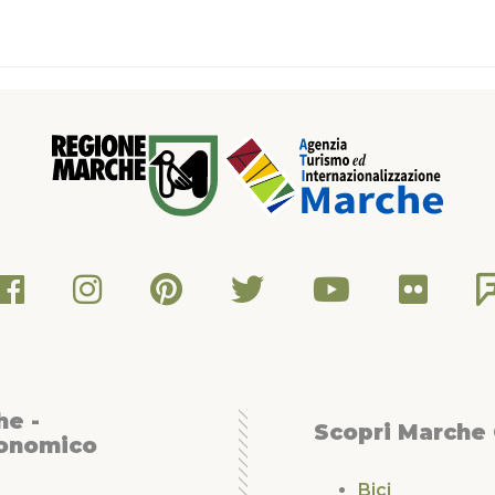
he -
Scopri Marche
conomico
Bici